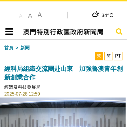
A
C
A
34°
A
搜尋
目錄
首頁
新聞
繁
简
PT
經科局組織交流團赴山東 加強魯澳青年創
新創業合作
經濟及科技發展局
2025-07-28 12:59