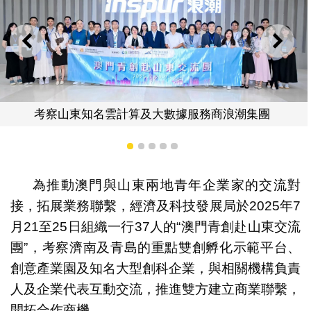
上一則
下一
數據服務商浪潮集團
舉行魯澳青年企
1
2
3
4
5
為推動澳門與山東兩地青年企業家的交流對
接，拓展業務聯繫，經濟及科技發展局於2025年7
月21至25日組織一行37人的“澳門青創赴山東交流
團”，考察濟南及青島的重點雙創孵化示範平台、
創意產業園及知名大型創科企業，與相關機構負責
人及企業代表互動交流，推進雙方建立商業聯繫，
開拓合作商機。