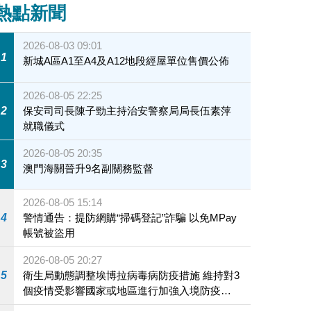
熱點新聞
2026-08-03 09:01
1
新城A區A1至A4及A12地段經屋單位售價公佈
2026-08-05 22:25
2
保安司司長陳子勁主持治安警察局局長伍素萍
就職儀式
2026-08-05 20:35
3
澳門海關晉升9名副關務監督
2026-08-05 15:14
4
警情通告：提防網購“掃碼登記”詐騙 以免MPay
帳號被盜用
2026-08-05 20:27
5
衛生局動態調整埃博拉病毒病防疫措施 維持對3
個疫情受影響國家或地區進行加強入境防疫措
施