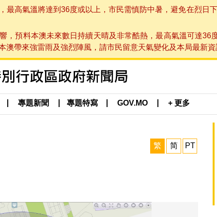
高氣溫將達到36度或以上，市民需慎防中暑，避免在烈日下進行戶
響，預料本澳未來數日持續天晴及非常酷熱，最高氣溫可達36
帶來強雷雨及強烈陣風，請市民留意天氣變化及本局最新資訊。(於 2
專題新聞
專題特寫
GOV.MO
+ 更多
繁
简
PT