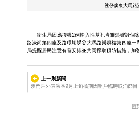
氹仔廣東大馬路
衛生局因應接獲2例輸入性基孔肯雅熱確診個
路濠尚第四座及路環蝴蝶谷大馬路樂群樓第四座一
局提醒居民注意有關安排並共同採取預防措施，加
上一則新聞
澳門戶外表演區9月上旬檔期因租戶臨時取消節目