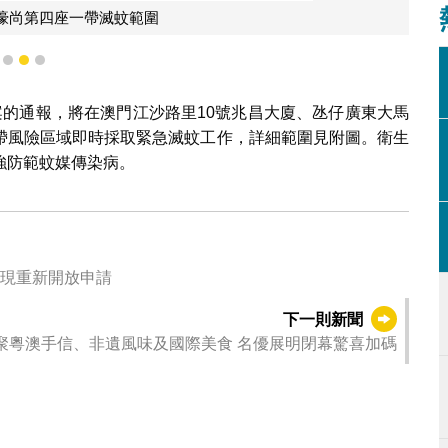
濠尚第四座一帶滅蚊範圍
1
2
3
案的通報，將在澳門江沙路里10號兆昌大廈、氹仔廣東大馬
帶風險區域即時採取緊急滅蚊工作，詳細範圍見附圖。衛生
強防範蚊媒傳染病。
 現重新開放申請
下一則新聞
匯聚粵澳手信、非遺風味及國際美食 名優展明閉幕驚喜加碼