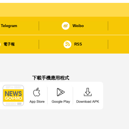
Telegram
Weibo
電子報
RSS
下載手機應用程式
澳門政府新聞 APP - App Store 下載
澳門政府新聞 APP - Google Pla
澳門政府新聞 APP -