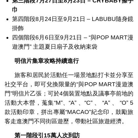
第三階段
7
月
27
日至
8
月
23
日
– CRYBABY
擦手
巾
第四階段8月24日至9月21日 – LABUBU隨身鏡
掛飾
四個階段6月6日至9月21日 – “與POP MART漫
遊澳門” 主題夏日扇子及收納束袋
明信片集章攻略持續進行
旅客和居民於活動任一場景地點打卡並分享至
社交平台，即可兌換限量的“與POP MART漫遊澳
門”明信片乙張；可於4個裝置地點及議事亭前地的
活動大本營，蒐集“M”、“A” 、“C” 、 “A” 、 “O” 5
款活動印章，拼出專屬“MACAO”紀念印，鼓勵旅
客走進澳門不同街區遊歷，帶動社區旅遊經濟。
第一階段引
15
萬人次到訪