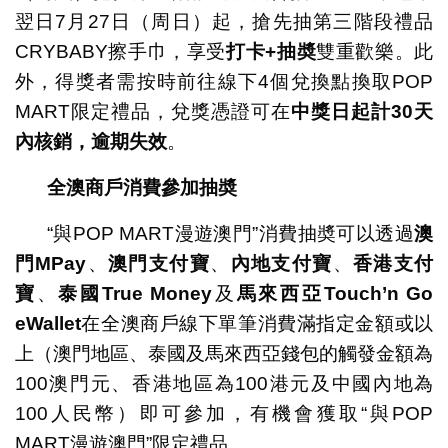
翌日7月27日（周日）起，搶先抽第三階段禮品
CRYBABY擦手巾，享受
打卡
+
抽奬
雙重歡樂。此
外，得獎者需按時前往線下4個兌換點換取POP
MART限定禮品，兌獎憑證可在
中獎日起計
30
天
內核銷，逾期失效
。
全澳商戶消費參加抽奬
“與POP MART漫遊澳門”消費抽奬可以透過
澳
門
MPay
、
澳門支付寶
、
內地支付寶
、
香港支付
寶
、
泰國
True Money
及
馬來西亞
Touch’n Go
eWallet
在全澳商戶線下單筆消費滿指定金額或以
上（澳門地區、泰國及馬來西亞錢包的觸發金額為
100澳門元、香港地區為100港元及中國內地為
100人民幣）即可參加，有機會獲取“與POP
MART漫遊澳門”限定禮品。