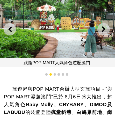
上一則
下一
跟隨POP MART人氣角色遊歷澳門
1
2
3
4
5
6
旅遊局與POP MART合辦大型文旅項目 - “與
POP MART漫遊澳門”已於 6月6日盛大推出，超
人氣角色
Baby Molly
、
CRYBABY
、
DIMOO
及
LABUBU
的裝置登陸
瘋堂斜巷
、
白鴿巢前地
、
崗