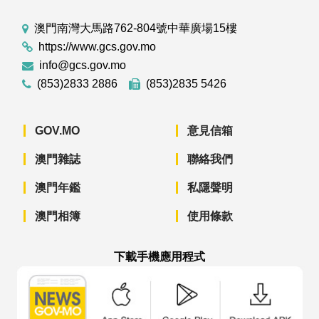
澳門南灣大馬路762-804號中華廣場15樓
https://www.gcs.gov.mo
info@gcs.gov.mo
(853)2833 2886
(853)2835 5426
GOV.MO
意見信箱
澳門雜誌
聯絡我們
澳門年鑑
私隱聲明
澳門相簿
使用條款
下載手機應用程式
澳門政府新聞 APP - App Store 下載
澳門政府新聞 APP - Googl
澳門政府新聞 