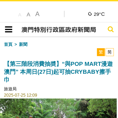
A
C
A
29°
A
搜尋
目錄
首頁
新聞
繁
简
【第三階段消費抽奬】“與POP MART漫遊
澳門” 本周日(27日)起可抽CRYBABY擦手
巾
旅遊局
2025-07-25 12:09