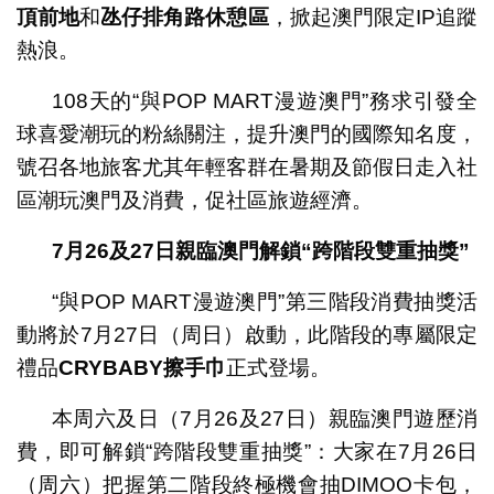
頂前地
和
氹仔排角路休憩區
，掀起澳門限定IP追蹤
熱浪。
108天的“與POP MART漫遊澳門”務求引發全
球喜愛潮玩的粉絲關注，提升澳門的國際知名度，
號召各地旅客尤其年輕客群在暑期及節假日走入社
區潮玩澳門及消費，促社區旅遊經濟。
7
月
26
及
27
日親臨澳門解鎖
“
跨階段雙重抽獎
”
“與POP MART漫遊澳門”第三階段消費抽獎活
動將於7月27日（周日）啟動，此階段的專屬限定
禮品
CRYBABY
擦手巾
正式登場。
本周六及日（7月26及27日）親臨澳門遊歷消
費，即可解鎖“跨階段雙重抽獎”：大家在7月26日
（周六）把握第二階段終極機會抽DIMOO卡包，