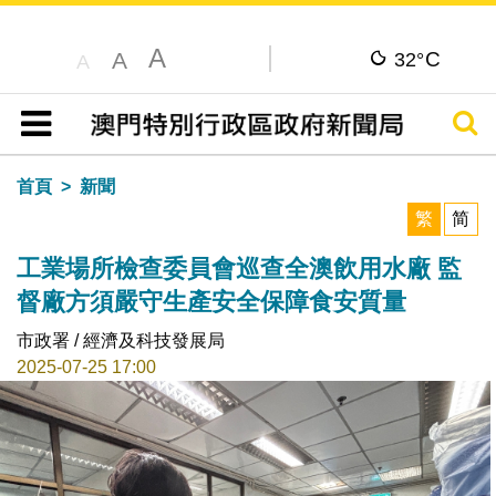
A
C
A
32°
A
搜尋
目錄
首頁
新聞
繁
简
工業場所檢查委員會巡查全澳飲用水廠 監
督廠方須嚴守生產安全保障食安質量
市政署 / 經濟及科技發展局
2025-07-25 17:00