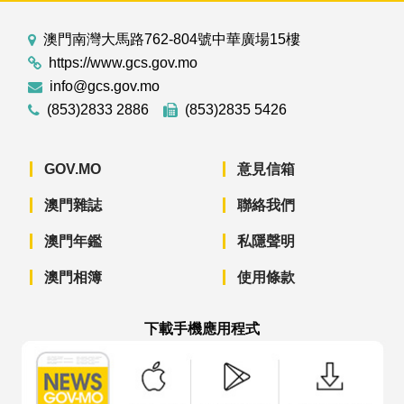
澳門南灣大馬路762-804號中華廣場15樓
https://www.gcs.gov.mo
info@gcs.gov.mo
(853)2833 2886
(853)2835 5426
GOV.MO
意見信箱
澳門雜誌
聯絡我們
澳門年鑑
私隱聲明
澳門相簿
使用條款
下載手機應用程式
澳門政府新聞 APP - App Store 下載
澳門政府新聞 APP - Googl
澳門政府新聞 