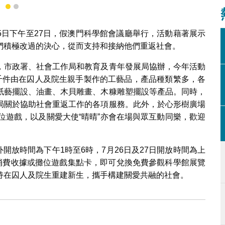
1
2
月25日下午至27日，假澳門科學館會議廳舉行，活動藉著展示
們積極改過的決心，從而支持和接納他們重返社會。
，市政署、社會工作局和教育及青年發展局協辦，今年活動
六千件由在囚人及院生親手製作的工藝品，產品種類繁多，各
紙藝擺設、油畫、木貝雕畫、木糠雕塑擺設等產品。同時，
局關於協助社會重返工作的各項服務。此外，於心形樹廣場
位遊戲，以及關愛大使“晴晴”亦會在場與眾互動同樂，歡迎
外開放時間為下午1時至6時，7月26日及27日開放時間為上
場消費收據或攤位遊戲集點卡，即可兌換免費參觀科學館展覽
持在囚人及院生重建新生，攜手構建關愛共融的社會。