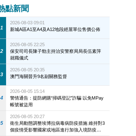
熱點新聞
2026-08-03 09:01
1
新城A區A1至A4及A12地段經屋單位售價公佈
2026-08-05 22:25
2
保安司司長陳子勁主持治安警察局局長伍素萍
就職儀式
2026-08-05 20:35
3
澳門海關晉升9名副關務監督
2026-08-05 15:14
4
警情通告：提防網購“掃碼登記”詐騙 以免MPay
帳號被盜用
2026-08-05 20:27
5
衛生局動態調整埃博拉病毒病防疫措施 維持對3
個疫情受影響國家或地區進行加強入境防疫措