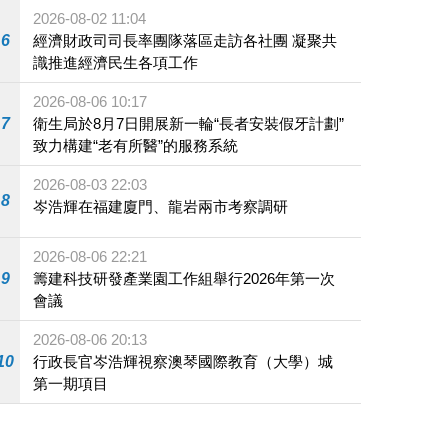
施
2026-08-02 11:04
6
經濟財政司司長率團隊落區走訪各社團 凝聚共
識推進經濟民生各項工作
2026-08-06 10:17
7
衛生局於8月7日開展新一輪“長者安裝假牙計劃”
致力構建“老有所醫”的服務系統
2026-08-03 22:03
8
岑浩輝在福建廈門、龍岩兩市考察調研
2026-08-06 22:21
9
籌建科技研發產業園工作組舉行2026年第一次
會議
2026-08-06 20:13
10
行政長官岑浩輝視察澳琴國際教育（大學）城
第一期項目