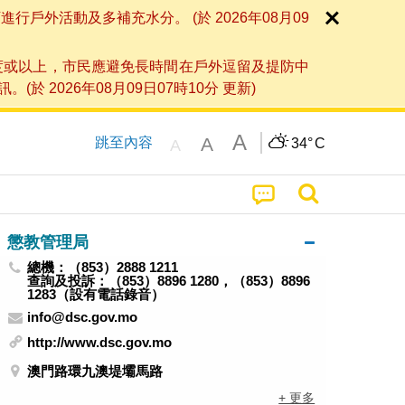
外活動及多補充水分。 (於 2026年08月09
度或以上，市民應避免長時間在戶外逗留及提防中
026年08月09日07時10分 更新)
A
A
跳至內容
34°
C
A
懲教管理局
總機：（853）2888 1211
查詢及投訴：（853）8896 1280，（853）8896
1283（設有電話錄音）
info@dsc.gov.mo
http://www.dsc.gov.mo
澳門路環九澳堤壩馬路
+ 更多