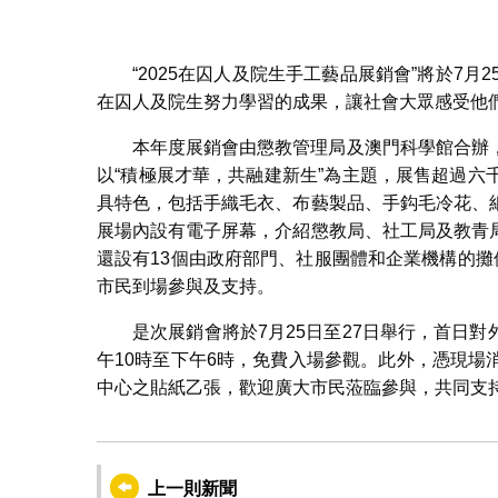
“2025在囚人及院生手工藝品展銷會”將於7
在囚人及院生努力學習的成果，讓社會大眾感受他
本年度展銷會由懲教管理局及澳門科學館合辦
以“積極展才華，共融建新生”為主題，展售超過
具特色，包括手織毛衣、布藝製品、手鈎毛冷花、
展場內設有電子屏幕，介紹懲教局、社工局及教青
還設有13個由政府部門、社服團體和企業機構的攤
市民到場參與及支持。
是次展銷會將於7月25日至27日舉行，首日對
午10時至下午6時，免費入場參觀。此外，憑現
中心之貼紙乙張，歡迎廣大市民蒞臨參與，共同支
上一則新聞