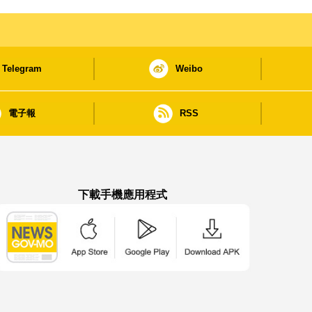
Telegram
Weibo
電子報
RSS
下載手機應用程式
澳門政府新聞 APP - App Store 下載
澳門政府新聞 APP - Google Pla
澳門政府新聞 APP -