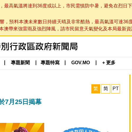
高氣溫將達到36度或以上，市民需慎防中暑，避免在烈日下進行戶
響，預料本澳未來數日持續天晴及非常酷熱，最高氣溫可達36
帶來強雷雨及強烈陣風，請市民留意天氣變化及本局最新資訊。(於 2
專題新聞
專題特寫
GOV.MO
+ 更多
繁
简
PT
於7月25日揭幕