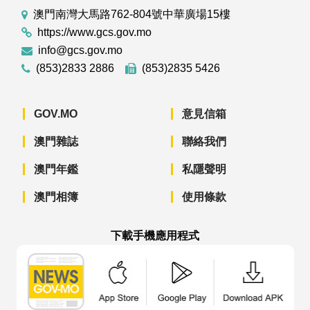
澳門南灣大馬路762-804號中華廣場15樓
https://www.gcs.gov.mo
info@gcs.gov.mo
(853)2833 2886
(853)2835 5426
GOV.MO
意見信箱
澳門雜誌
聯絡我們
澳門年鑑
私隱聲明
澳門相簿
使用條款
下載手機應用程式
澳門政府新聞 APP - App Store 下載
澳門政府新聞 APP - Googl
澳門政府新聞 