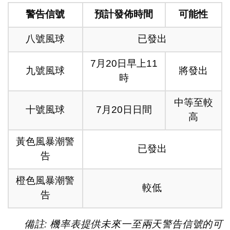
警告信號
預計發佈時間
可能性
八號風球
已發出
7月20日早上11
九號風球
將發出
時
中等至較
十號風球
7月20日日間
高
黃色風暴潮警
已發出
告
橙色風暴潮警
較低
告
備註: 機率表提供未來一至兩天警告信號的可