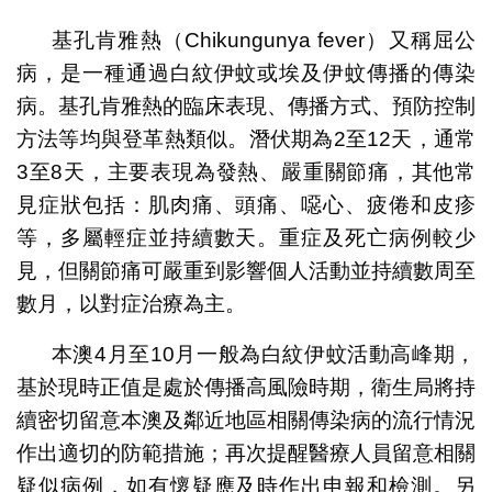
基孔肯雅熱（Chikungunya fever）又稱屈公
病，是一種通過白紋伊蚊或埃及伊蚊傳播的傳染
病。基孔肯雅熱的臨床表現、傳播方式、預防控制
方法等均與登革熱類似。潛伏期為2至12天，通常
3至8天，主要表現為發熱、嚴重關節痛，其他常
見症狀包括：肌肉痛、頭痛、噁心、疲倦和皮疹
等，多屬輕症並持續數天。重症及死亡病例較少
見，但關節痛可嚴重到影響個人活動並持續數周至
數月，以對症治療為主。
本澳4月至10月一般為白紋伊蚊活動高峰期，
基於現時正值是處於傳播高風險時期，衛生局將持
續密切留意本澳及鄰近地區相關傳染病的流行情況
作出適切的防範措施；再次提醒醫療人員留意相關
疑似病例，如有懷疑應及時作出申報和檢測。另