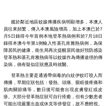
1
2
3
4
5
6
鑑於鄰近地區蚊媒傳播疾病明顯增多，本澳人
員往來頻繁，傳入本澳風險增高，加上本澳已於7
月5日錄得今年首例本地登革熱病例和於7月18日
錄得本澳今年第1例輸入性基孔肯雅熱病例，為保
障居民的健康，衛生局再次提醒居民做好預防感染
登革熱和基孔肯雅熱病等以蚊媒作為傳播途徑的傳
染病，倘有疑似症狀應及時就醫。
登革熱主要是通過帶病毒的白紋伊蚊叮咬人而
傳播，早期症狀包括：發熱、頭痛、眼眶後疼痛和
肌肉關節痛等，數日後可能會出現皮膚發紅或皮
疹。大部分登革熱症狀可自行痊癒，但有少數患者
可能出現嚴重出血或休克等併發症，故不應輕視。