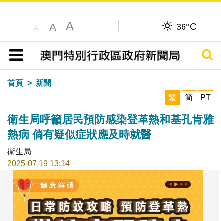
A
C
A
36°
A
搜尋
目錄
首頁
新聞
繁
简
PT
衛生局呼籲居民預防感染登革熱和基孔肯雅
熱病 倘有疑似症狀應及時就醫
衛生局
2025-07-19 13:14