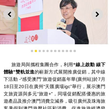
上一則
下一
“感受澳門”旅遊促銷嘉年華廣州站7月18日開幕
1
2
3
4
5
6
7
8
9
10
11
12
旅遊局與攜程集團合作，利用
“
線上啟動
線下
體驗
”
雙軌並進
的嶄新方式展開推廣促銷，其中線
下活動 -“感受澳門”旅遊促銷嘉年華(廣州站)於7月
18日至20日在廣州“天匯廣場igc”舉行，展示澳門
文旅資源與多元“旅遊+”，同場促銷配搭優惠的旅
遊產品及推介澳門消費立減券，吸引廣州及珠海旅
客暑假到澳門遊歷社區和消費，促進旅遊經濟發