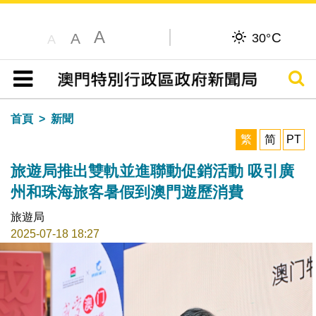
A
C
A
30°
A
搜尋
目錄
首頁
新聞
繁
简
PT
旅遊局推出雙軌並進聯動促銷活動 吸引廣
州和珠海旅客暑假到澳門遊歷消費
旅遊局
2025-07-18 18:27