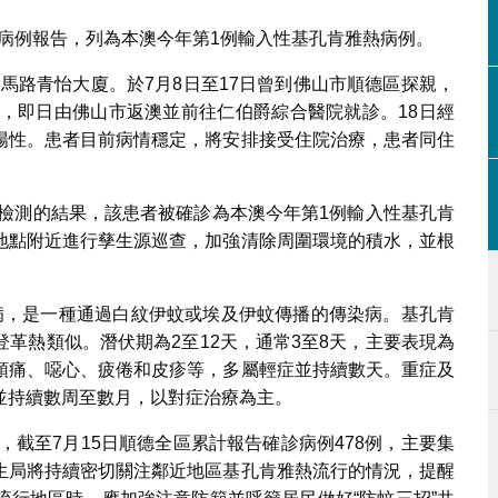
病例報告，列為本澳今年第1例輸入性基孔肯雅熱病例。
馬路青怡大廈。於7月8日至17日曾到佛山市順德區探親，
狀，即日由佛山市返澳並前往仁伯爵綜合醫院就診。18日經
陽性。患者目前病情穩定，將安排接受住院治療，患者同住
檢測的結果，該患者被確診為本澳今年第1例輸入性基孔肯
地點附近進行孳生源巡查，加強清除周圍環境的積水，並根
又稱屈公病，是一種通過白紋伊蚊或埃及伊蚊傳播的傳染病。基孔肯
革熱類似。潛伏期為2至12天，通常3至8天，主要表現為
頭痛、噁心、疲倦和皮疹等，多屬輕症並持續數天。重症及
並持續數周至數月，以對症治療為主。
截至7月15日順德全區累計報告確診病例478例，主要集
生局將持續密切關注鄰近地區基孔肯雅熱流行的情況，提醒