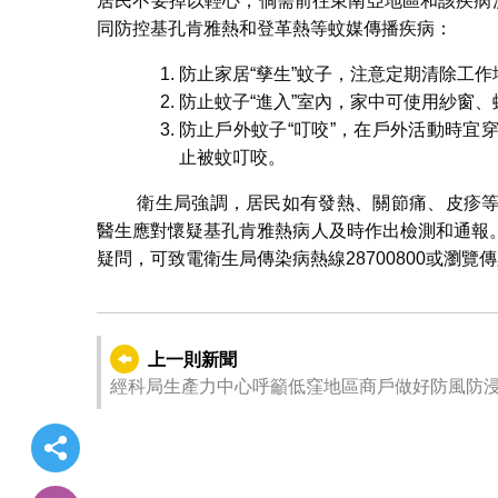
居民不要掉以輕心，倘需前往東南亞地區和該疾病
同防控基孔肯雅熱和登革熱等蚊媒傳播疾病：
防止家居“孳生”蚊子，注意定期清除工
防止蚊子“進入”室內，家中可使用紗窗
防止戶外蚊子“叮咬”，在戶外活動時宜
止被蚊叮咬。
衛生局強調，居民如有發熱、關節痛、皮疹等
醫生應對懷疑基孔肯雅熱病人及時作出檢測和通報
疑問，可致電衛生局傳染病熱線28700800或瀏覽
上一則新聞
經科局生產力中心呼籲低窪地區商戶做好防風防