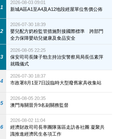
2026-08-03 09:01
1
新城A區A1至A4及A12地段經屋單位售價公佈
2026-07-30 18:39
2
嬰兒配方奶粉監管措施對接國際標準 跨部門
全力保障嬰幼兒健康及食品安全
2026-08-05 22:25
3
保安司司長陳子勁主持治安警察局局長伍素萍
就職儀式
2026-07-30 18:37
4
市政署8月1至7日設臨時大型廢舊家具收集站
2026-08-05 20:35
5
澳門海關晉升9名副關務監督
2026-08-02 11:04
6
經濟財政司司長率團隊落區走訪各社團 凝聚共
識推進經濟民生各項工作