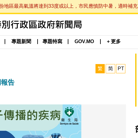
最高氣溫將達到33度或以上，市民應慎防中暑，適時補充水分。 (於
專題新聞
專題特寫
GOV.MO
+ 更多
繁
简
PT
例報告