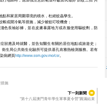
流行地區時，應加強注意防範並呼籲居民做好“防蚊三招”共
作地點和家居周圍環境的積水，杜絕蚊蟲孳生。
、蚊帳或開冷氣等措施，減少被蚊叮咬機會；
穿淺色長袖衫褲，並在皮膚暴露地方或衣服使用驅蚊劑，防
症狀應及時就醫，並告知醫生有關的居住地點或旅遊史；
。衛生局公共衛生化驗所可提供基孔肯雅熱檢測服務。若有
傳染病網頁
http://www.ssm.gov.mo/csr
。
浸措施
下一則新聞
“第十八屆澳門青年學生軍事夏令營”圓滿結束