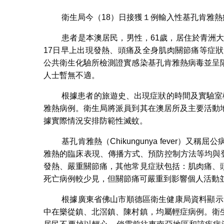
衛生局今（18）日接獲１例輸入性基孔肯雅熱
患者是本澳居民，男性，61歲，居住於青洲大
17日早上出現發熱、頭痛及全身肌肉關節痛等症
公共衛生化驗所檢測證實感染基孔肯雅熱病毒並呈
人士暫無不適。
根據患者的旅遊史、出現症狀的時間及實驗室
雅熱病例。衛生局將派員到其在澳居所及主要活動
據實際情況安排防範性滅蚊。
基孔肯雅熱（Chikungunya fever）
雅熱的臨床表現、傳播方式、預防控制方法等均與登
發熱、嚴重關節痛，其他常見症狀包括：肌肉痛、
死亡病例較少見，但關節痛可嚴重到影響個人活動
根據廣東省佛山市順德區衛生健康局資料顯示，
中在樂從鎮、北滘鎮、陳村鎮，均屬輕症病例。衛