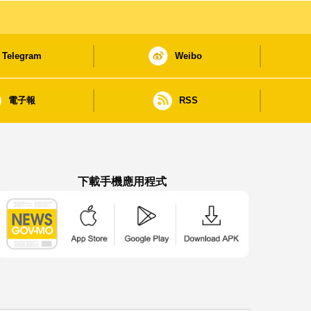
Telegram
Weibo
電子報
RSS
下載手機應用程式
澳門政府新聞 APP - App Store 下載
澳門政府新聞 APP - Google Pla
澳門政府新聞 APP -