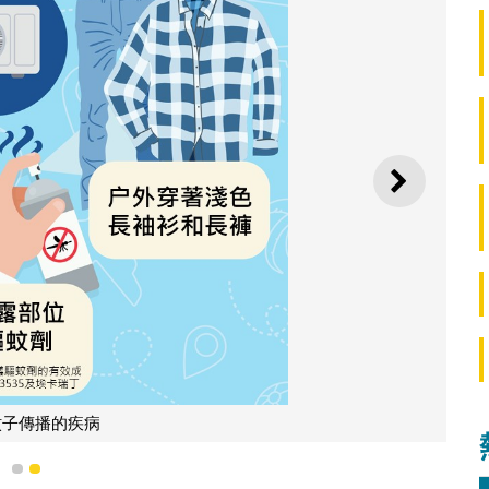
下一則
蚊子傳播的疾病
1
2