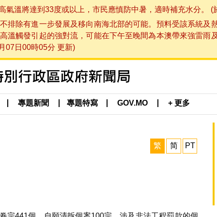
將達到33度或以上，市民應慎防中暑，適時補充水分。 (於 202
不排除有進一步發展及移向南海北部的可能。預料受該系統及
高溫觸發引起的強對流，可能在下午至晚間為本澳帶來強雷雨
07日00時05分 更新)
專題新聞
專題特寫
GOV.MO
+ 更多
繁
简
PT
卷宗441個，自願清拆個案100宗，涉及非法工程罰款的個