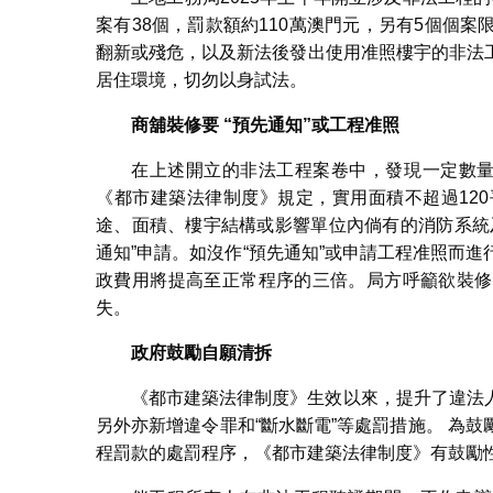
案有38個，罰款額約110萬澳門元，另有5個個
翻新或殘危，以及新法後發出使用准照樓宇的非法
居住環境，切勿以身試法。
商舖裝修要
“
預先通知
”
或工程准照
在上述開立的非法工程案卷中，發現一定數量
《都市建築法律制度》規定，實用面積不超過12
途、面積、樓宇結構或影響單位內倘有的消防系統
通知”申請。如沒作“預先通知”或申請工程准照而
政費用將提高至正常程序的三倍。局方呼籲欲裝修
失。
政府鼓勵自願清拆
《都市建築法律制度》生效以來，提升了違法
另外亦新增違令罪和“斷水斷電”等處罰措施。 為
程罰款的處罰程序，《都市建築法律制度》有鼓勵