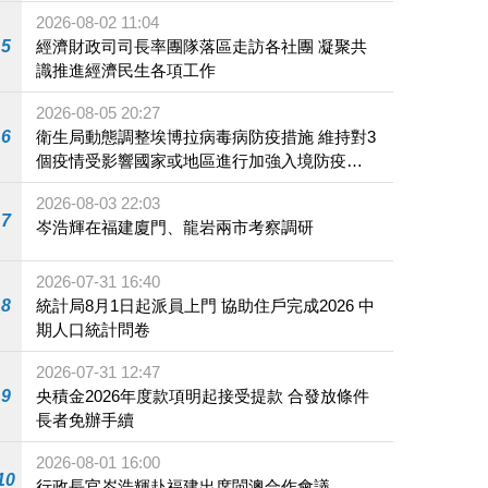
2026-08-02 11:04
5
經濟財政司司長率團隊落區走訪各社團 凝聚共
識推進經濟民生各項工作
2026-08-05 20:27
6
衛生局動態調整埃博拉病毒病防疫措施 維持對3
個疫情受影響國家或地區進行加強入境防疫措
施
2026-08-03 22:03
7
岑浩輝在福建廈門、龍岩兩市考察調研
2026-07-31 16:40
8
統計局8月1日起派員上門 協助住戶完成2026 中
期人口統計問卷
2026-07-31 12:47
9
央積金2026年度款項明起接受提款 合發放條件
長者免辦手續
2026-08-01 16:00
10
行政長官岑浩輝赴福建出席閩澳合作會議