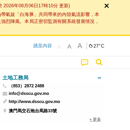
6年08月06日17時10分 更新)
熱帶氣旋「白海豚」共同帶來的內陸氣流影響，本
及強烈陣風。本局正密切監測有關系統發展情況，
A
A
跳至內容
27°
C
A
土地工務局
（853）2872 2488
info@dsscu.gov.mo
http://www.dsscu.gov.mo
澳門馬交石炮台馬路33號
+ 更多