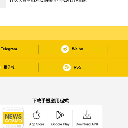
Telegram
Weibo
電子報
RSS
下載手機應用程式
澳門政府新聞 APP - App Store 下載
澳門政府新聞 APP - Google Pla
澳門政府新聞 APP -