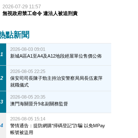
2026-07-29 11:57
無視政府禁工命令 違法人被追刑責
熱點新聞
2026-08-03 09:01
1
新城A區A1至A4及A12地段經屋單位售價公佈
2026-08-05 22:25
2
保安司司長陳子勁主持治安警察局局長伍素萍
就職儀式
2026-08-05 20:35
3
澳門海關晉升9名副關務監督
2026-08-05 15:14
4
警情通告：提防網購“掃碼登記”詐騙 以免MPay
帳號被盜用