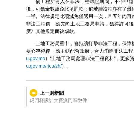
倘工程所有人在非法工程聽證期間，不作申辯
後，可獲全數豁免此項罰款；倘若聽證程序有了最
一半。法律規定此項減免僅適用一次，且五年內再
非法工程前，應先向土地工務局申請，獲得許可後
度》其他規定而被罰款。
土地工務局重申，會持續打擊非法工程，保障
要心存僥倖，應主動配合政府，合力消除非法工程
u.gov.mo
）“土地工務局處理非法工程資料”，更多
u.gov.mo/rjcu/zh/
）。
上一則新聞
虎門杯設計大賽澳門區徵件