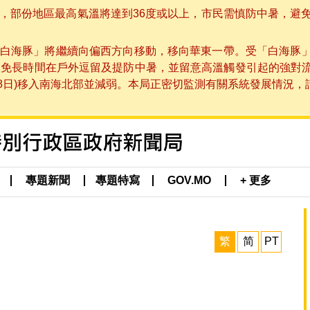
部份地區最高氣溫將達到36度或以上，市民需慎防中暑，避免在烈
白海豚」將繼續向偏西方向移動，移向華東一帶。受「白海豚
避免長時間在戶外逗留及提防中暑，並留意高溫觸發引起的強對
8日)移入南海北部並減弱。本局正密切監測有關系統發展情況，請市
專題新聞
專題特寫
GOV.MO
+ 更多
繁
简
PT