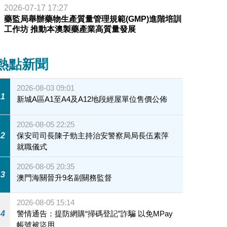
2026-07-17 17:27
藥監局舉辦藥物生產質量管理規範(GMP)進階培訓
工作坊 推動本澳製藥產業高質量發展
熱點新聞
2026-08-03 09:01
1
新城A區A1至A4及A12地段經屋單位售價公佈
2026-08-05 22:25
2
保安司司長陳子勁主持治安警察局局長伍素萍
就職儀式
2026-08-05 20:35
3
澳門海關晉升9名副關務監督
2026-08-05 15:14
4
警情通告：提防網購“掃碼登記”詐騙 以免MPay
帳號被盜用