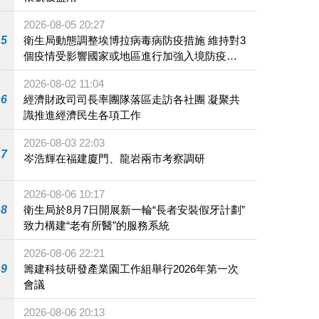
2026-08-05 20:27
5
衛生局動態調整埃博拉病毒病防疫措施 維持對3
個疫情受影響國家或地區進行加強入境防疫措
施
2026-08-02 11:04
6
經濟財政司司長率團隊落區走訪各社團 凝聚共
識推進經濟民生各項工作
2026-08-03 22:03
7
岑浩輝在福建廈門、龍岩兩市考察調研
2026-08-06 10:17
8
衛生局於8月7日開展新一輪“長者安裝假牙計劃”
致力構建“老有所醫”的服務系統
2026-08-06 22:21
9
籌建科技研發產業園工作組舉行2026年第一次
會議
2026-08-06 20:13