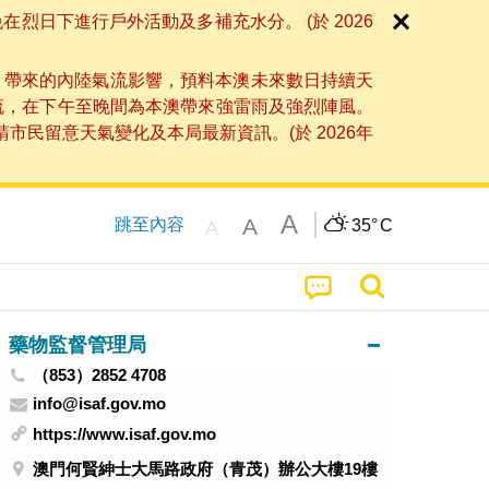
日下進行戶外活動及多補充水分。 (於 2026
」帶來的內陸氣流影響，預料本澳未來數日持續天
流，在下午至晚間為本澳帶來強雷雨及強烈陣風。
民留意天氣變化及本局最新資訊。(於 2026年
A
A
跳至內容
35°
C
A
藥物監督管理局
（853）2852 4708
info@isaf.gov.mo
https://www.isaf.gov.mo
澳門何賢紳士大馬路政府（青茂）辦公大樓19樓