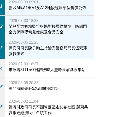
2026-08-03 09:01
1
新城A區A1至A4及A12地段經屋單位售價公佈
2026-07-30 18:39
2
嬰兒配方奶粉監管措施對接國際標準 跨部門
全力保障嬰幼兒健康及食品安全
2026-08-05 22:25
3
保安司司長陳子勁主持治安警察局局長伍素萍
就職儀式
2026-07-30 18:37
4
市政署8月1至7日設臨時大型廢舊家具收集站
2026-08-05 20:35
5
澳門海關晉升9名副關務監督
2026-08-02 11:04
6
經濟財政司司長率團隊落區走訪各社團 凝聚共
識推進經濟民生各項工作