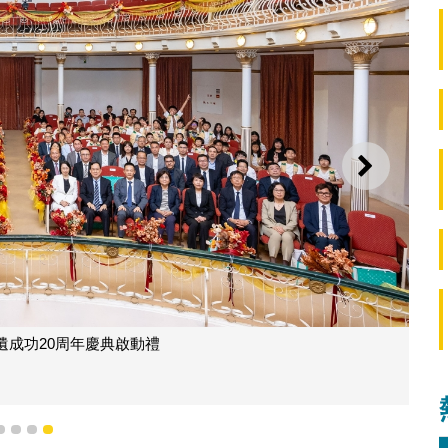
下一則
遺成功20周年慶典啟動禮
1
2
3
4