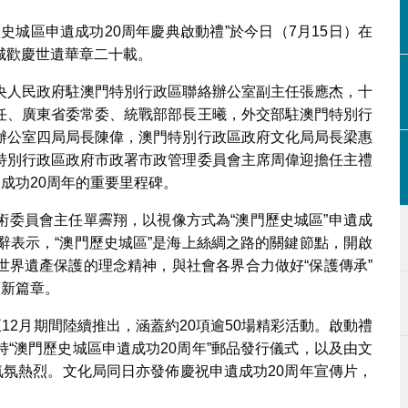
史城區申遺成功20周年慶典啟動禮”於今日（7月15日）在
城歡慶世遺華章二十載。
央人民政府駐澳門特別行政區聯絡辦公室副主任張應杰，十
任、廣東省委常委、統戰部部長王曦，外交部駐澳門特別行
辦公室四局局長陳偉，澳門特別行政區政府文化局局長梁惠
特別行政區政府市政署市政管理委員會主席周偉迎擔任主禮
成功20周年的重要里程碑。
術委員會主任單霽翔，以視像方式為“澳門歷史城區”申遺成
辭表示，“澳門歷史城區”是海上絲綢之路的關鍵節點，開啟
世界遺產保護的理念精神，與社會各界合力做好“保護傳承”
的新篇章。
12月期間陸續推出，涵蓋約20項逾50場精彩活動。啟動禮
“澳門歷史城區申遺成功20周年”郵品發行儀式，以及由文
氣氛熱烈。文化局同日亦發佈慶祝申遺成功20周年宣傳片，