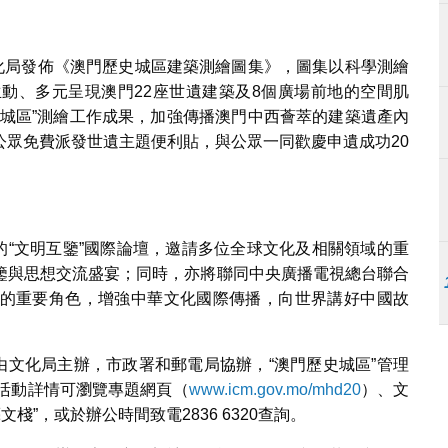
文化局發佈《澳門歷史城區建築測繪圖集》，圖集以科學測繪
動、多元呈現澳門22座世遺建築及8個廣場前地的空間肌
史城區”測繪工作成果，加強傳播澳門中西薈萃的建築遺產內
公眾免費派發世遺主題便利貼，與公眾一同歡慶申遺成功20
題的“文明互鑒”國際論壇，邀請多位全球文化及相關領域的重
鑒與思想交流盛宴；同時，亦將聯同中央廣播電視總台聯合
的重要角色，增強中華文化國際傳播，向世界講好中國故
”由文化局主辦，市政署和郵電局協辦，“澳門歷史城區”管理
列活動詳情可瀏覽專題網頁（
www.icm.gov.mo/mhd20
）、文
藝文棧”，或於辦公時間致電2836 6320查詢。