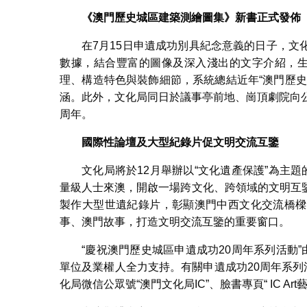
《澳門歷史城區建築測繪圖集》
新書正式發佈
在7月15日申遺成功別具紀念意義的日子，
數據，結合豐富的圖像及深入淺出的文字介紹，生
理、構造特色與裝飾細節，系統總結近年“澳門歷
涵。此外，文化局同日於議事亭前地、崗頂劇院向
周年。
國際性論壇及大型紀錄片促文明交流互鑒
文化局將於12月舉辦以“文化遺產保護”為主
量級人士來澳，開啟一場跨文化、跨領域的文明互
製作大型世遺紀錄片，彰顯澳門中西文化交流橋樑
事、澳門故事，打造文明交流互鑒的重要窗口。
“慶祝澳門歷史城區申遺成功20周年系列活動
單位及業權人全力支持。有關申遺成功20周年系
化局微信公眾號“澳門文化局IC”、臉書專頁“ IC Art