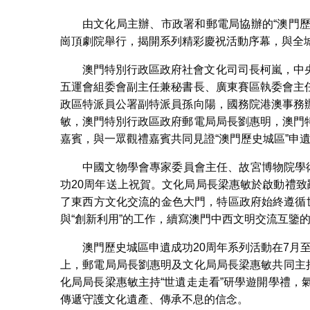
由文化局主辦、市政署和郵電局協辦的“澳門歷
崗頂劇院舉行，揭開系列精彩慶祝活動序幕，與全
澳門特別行政區政府社會文化司司長柯嵐，中
五運會組委會副主任兼秘書長、廣東賽區執委會主
政區特派員公署副特派員孫向陽，國務院港澳事務
敏，澳門特別行政區政府郵電局局長劉惠明，澳門
嘉賓，與一眾觀禮嘉賓共同見證“澳門歷史城區”申遺
中國文物學會專家委員會主任、故宮博物院學
功20周年送上祝賀。文化局局長梁惠敏於啟動禮致
了東西方文化交流的金色大門，特區政府始終遵循
與“創新利用”的工作，續寫澳門中西文明交流互鑒
澳門歷史城區申遺成功20周年系列活動在7月至
上，郵電局局長劉惠明及文化局局長梁惠敏共同主持
化局局長梁惠敏主持“世遺走走看”研學遊開學禮，
傳遞守護文化遺產、傳承不息的信念。