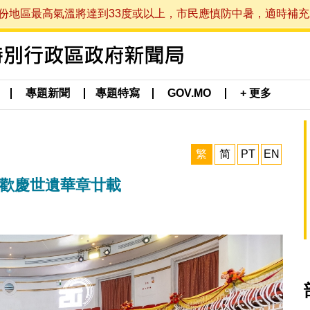
最高氣溫將達到33度或以上，市民應慎防中暑，適時補充水分。 (於
專題新聞
專題特寫
GOV.MO
+ 更多
繁
简
PT
EN
城歡慶世遺華章廿載