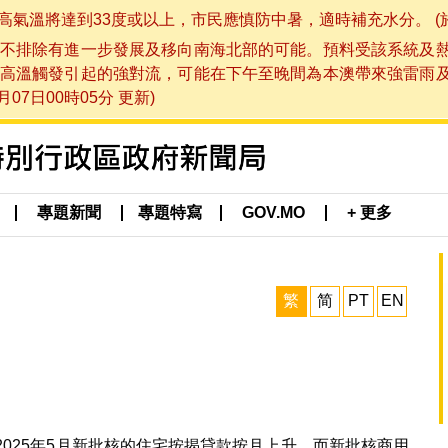
將達到33度或以上，市民應慎防中暑，適時補充水分。 (於 202
不排除有進一步發展及移向南海北部的可能。預料受該系統及
高溫觸發引起的強對流，可能在下午至晚間為本澳帶來強雷雨
07日00時05分 更新)
專題新聞
專題特寫
GOV.MO
+ 更多
繁
简
PT
EN
2025年5月新批核的住宅按揭貸款按月上升，而新批核商用