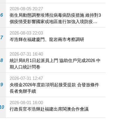
2026-08-05 20:27
6
衛生局動態調整埃博拉病毒病防疫措施 維持對3
個疫情受影響國家或地區進行加強入境防疫措
施
2026-08-03 22:03
7
岑浩輝在福建廈門、龍岩兩市考察調研
2026-07-31 16:40
8
統計局8月1日起派員上門 協助住戶完成2026 中
期人口統計問卷
2026-07-31 12:47
9
央積金2026年度款項明起接受提款 合發放條件
長者免辦手續
2026-08-01 16:00
10
行政長官岑浩輝赴福建出席閩澳合作會議