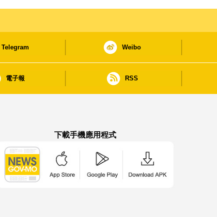
Telegram
Weibo
電子報
RSS
下載手機應用程式
澳門政府新聞 APP - App Store 下載
澳門政府新聞 APP - Google Pla
澳門政府新聞 APP -