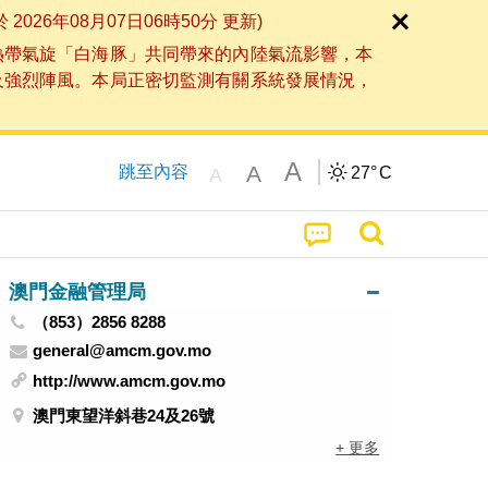
6年08月07日06時50分 更新)
熱帶氣旋「白海豚」共同帶來的內陸氣流影響，本
及強烈陣風。本局正密切監測有關系統發展情況，
A
A
跳至內容
27°
C
A
澳門金融管理局
（853）2856 8288
general@amcm.gov.mo
http://www.amcm.gov.mo
澳門東望洋斜巷24及26號
+ 更多