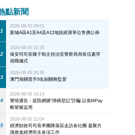
熱點新聞
2026-08-03 09:01
1
新城A區A1至A4及A12地段經屋單位售價公佈
2026-08-05 22:25
2
保安司司長陳子勁主持治安警察局局長伍素萍
就職儀式
2026-08-05 20:35
3
澳門海關晉升9名副關務監督
2026-08-05 15:14
4
警情通告：提防網購“掃碼登記”詐騙 以免MPay
帳號被盜用
2026-08-02 11:04
5
經濟財政司司長率團隊落區走訪各社團 凝聚共
識推進經濟民生各項工作