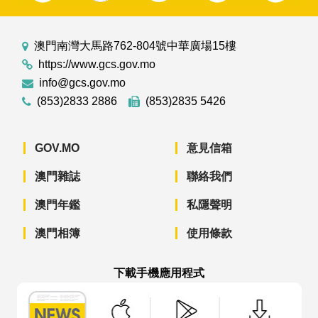
澳門南灣大馬路762-804號中華廣場15樓
https://www.gcs.gov.mo
info@gcs.gov.mo
(853)2833 2886
(853)2835 5426
GOV.MO
意見信箱
澳門雜誌
聯絡我們
澳門年鑑
私隱聲明
澳門相簿
使用條款
下載手機應用程式
澳門政府新聞 APP - App Store 下載
澳門政府新聞 APP - Googl
澳門政府新聞 