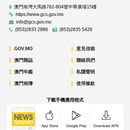
澳門南灣大馬路762-804號中華廣場15樓
https://www.gcs.gov.mo
info@gcs.gov.mo
(853)2833 2886
(853)2835 5426
GOV.MO
意見信箱
澳門雜誌
聯絡我們
澳門年鑑
私隱聲明
澳門相簿
使用條款
下載手機應用程式
澳門政府新聞 APP - App Store 下載
澳門政府新聞 APP - Googl
澳門政府新聞 