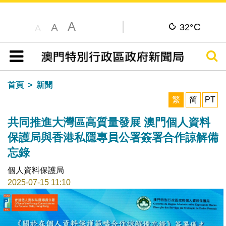
A
C
A
32°
A
搜尋
目錄
首頁
新聞
繁
简
PT
共同推進大灣區高質量發展 澳門個人資料
保護局與香港私隱專員公署簽署合作諒解備
忘錄
個人資料保護局
2025-07-15 11:10