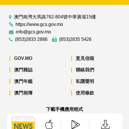
澳門南灣大馬路762-804號中華廣場15樓
https://www.gcs.gov.mo
info@gcs.gov.mo
(853)2833 2886
(853)2835 5426
GOV.MO
意見信箱
澳門雜誌
聯絡我們
澳門年鑑
私隱聲明
澳門相簿
使用條款
下載手機應用程式
澳門政府新聞 APP - App Store 下載
澳門政府新聞 APP - Googl
澳門政府新聞 