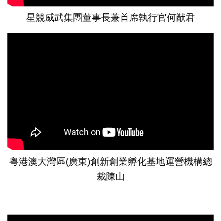
星競威武集團董事長兼首席執行官何猷君
粵港澳大灣區(廣東)創新創業孵化基地運營機構總
裁陳山