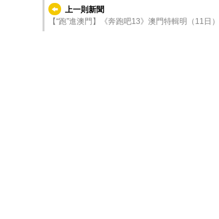
上一則新聞
【“跑”進澳門】《奔跑吧13》澳門特輯明（11日）