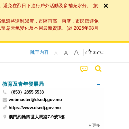
，避免在烈日下進行戶外活動及多補充水分。 (於
高氣溫將達到36度，市區再高一兩度，市民應避免
天氣變化及本局最新資訊。(於 2026年08月
A
A
跳至內容
35°
C
A
教育及青年發展局
（853）2855 5533
webmaster@dsedj.gov.mo
https://www.dsedj.gov.mo
澳門約翰四世大馬路7-9號1樓
+ 更多