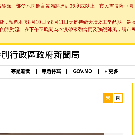
非常酷熱，部份地區最高氣溫將達到36度或以上，市民需慎防中暑
，預料本澳8月10日至8月11日天氣持續天晴及非常酷熱，最
強對流，在下午至晚間為本澳帶來強雷雨及強烈陣風，請市民留意
專題新聞
專題特寫
GOV.MO
+ 更多
繁
简