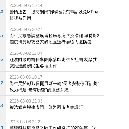
2026-08-05 15:14
4
警情通告：提防網購“掃碼登記”詐騙 以免MPay
帳號被盜用
2026-08-05 20:27
5
衛生局動態調整埃博拉病毒病防疫措施 維持對3
個疫情受影響國家或地區進行加強入境防疫措
施
2026-08-02 11:04
6
經濟財政司司長率團隊落區走訪各社團 凝聚共
識推進經濟民生各項工作
2026-08-06 10:17
7
衛生局於8月7日開展新一輪“長者安裝假牙計劃”
致力構建“老有所醫”的服務系統
2026-08-03 22:03
8
岑浩輝在福建廈門、龍岩兩市考察調研
2026-08-06 22:21
9
籌建科技研發產業園工作組舉行2026年第一次