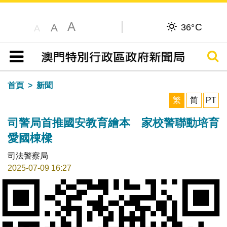
A
C
A
36°
A
搜尋
目錄
首頁
新聞
繁
简
PT
司警局首推國安教育繪本 家校警聯動培育
愛國棟樑
司法警察局
2025-07-09 16:27