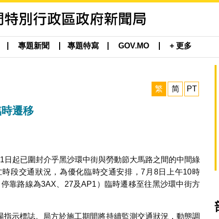
專題新聞
專題特寫
GOV.MO
+ 更多
繁
简
PT
臨時遷移
月1日起已圍封介乎黑沙環中街與勞動節大馬路之間的中間綠
時段交通狀況，為優化臨時交通安排，7月8日上午10時
停靠路線為3AX、27及AP1）臨時遷移至往黑沙環中街方
場指示標誌。局方於施工期間將持續監測交通狀況，動態調