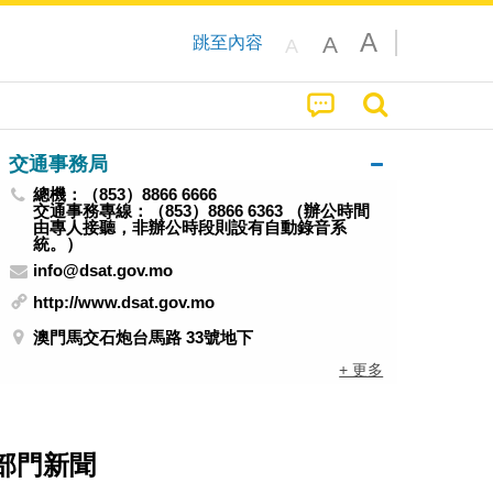
A
A
跳至內容
A
交通事務局
總機：（853）8866 6666
交通事務專線：（853）8866 6363 （辦公時間
由專人接聽，非辦公時段則設有自動錄音系
統。）
info@dsat.gov.mo
http://www.dsat.gov.mo
澳門馬交石炮台馬路 33號地下
+ 更多
部門新聞