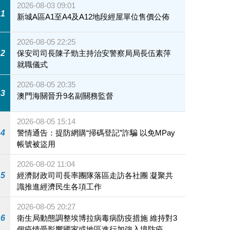
2026-08-03 09:01
1
新城A區A1至A4及A12地段經屋單位售價公佈
2026-08-05 22:25
2
保安司司長陳子勁主持治安警察局局長伍素萍
就職儀式
2026-08-05 20:35
3
澳門海關晉升9名副關務監督
2026-08-05 15:14
4
警情通告：提防網購“掃碼登記”詐騙 以免MPay
帳號被盜用
2026-08-02 11:04
5
經濟財政司司長率團隊落區走訪各社團 凝聚共
識推進經濟民生各項工作
2026-08-05 20:27
6
衛生局動態調整埃博拉病毒病防疫措施 維持對3
個疫情受影響國家或地區進行加強入境防疫措