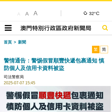
A
C
A
32°
A
搜尋
目錄
首頁
新聞
繁
简
警情通告：警惕假冒順豐快遞包裹通知 慎
防個人及信用卡資料被盜
司法警察局
2025-07-07 15:45