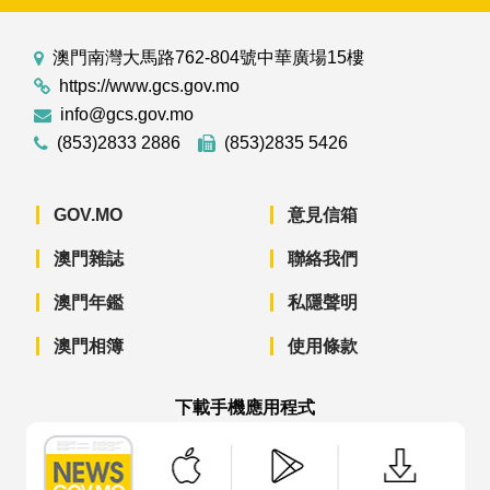
澳門南灣大馬路762-804號中華廣場15樓
https://www.gcs.gov.mo
info@gcs.gov.mo
(853)2833 2886
(853)2835 5426
GOV.MO
意見信箱
澳門雜誌
聯絡我們
澳門年鑑
私隱聲明
澳門相簿
使用條款
下載手機應用程式
澳門政府新聞 APP - App Store 下載
澳門政府新聞 APP - Googl
澳門政府新聞 