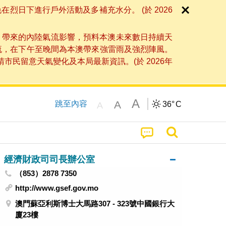
日下進行戶外活動及多補充水分。 (於 2026
」帶來的內陸氣流影響，預料本澳未來數日持續天
流，在下午至晚間為本澳帶來強雷雨及強烈陣風。
民留意天氣變化及本局最新資訊。(於 2026年
A
A
跳至內容
36°
C
A
經濟財政司司長辦公室
（853）2878 7350
http://www.gsef.gov.mo
澳門蘇亞利斯博士大馬路307 - 323號中國銀行大
廈23樓