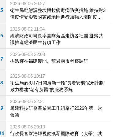
2026-08-05 20:27
5
衛生局動態調整埃博拉病毒病防疫措施 維持對3
個疫情受影響國家或地區進行加強入境防疫措
施
2026-08-02 11:04
6
經濟財政司司長率團隊落區走訪各社團 凝聚共
識推進經濟民生各項工作
2026-08-03 22:03
7
岑浩輝在福建廈門、龍岩兩市考察調研
2026-08-06 10:17
8
衛生局於8月7日開展新一輪“長者安裝假牙計劃”
致力構建“老有所醫”的服務系統
2026-08-06 22:21
9
籌建科技研發產業園工作組舉行2026年第一次
會議
2026-08-06 20:13
10
行政長官岑浩輝視察澳琴國際教育（大學）城