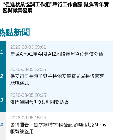
“促進就業協調工作組”舉行工作會議 聚焦青年實
習與職業發展
熱點新聞
2026-08-03 09:01
1
新城A區A1至A4及A12地段經屋單位售價公佈
2026-08-05 22:25
2
保安司司長陳子勁主持治安警察局局長伍素萍
就職儀式
2026-08-05 20:35
3
澳門海關晉升9名副關務監督
2026-08-05 15:14
4
警情通告：提防網購“掃碼登記”詐騙 以免MPay
帳號被盜用