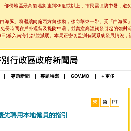
部份地區最高氣溫將達到36度或以上，市民需慎防中暑，避免在烈
白海豚」將繼續向偏西方向移動，移向華東一帶。受「白海豚
避免長時間在戶外逗留及提防中暑，並留意高溫觸發引起的強對
8日)移入南海北部並減弱。本局正密切監測有關系統發展情況，請市
專題新聞
專題特寫
GOV.MO
+ 更多
繁
简
PT
優先聘用本地僱員的指引