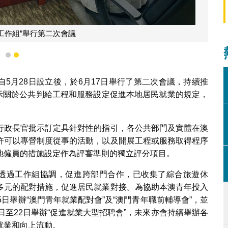
工作組”舉行第二次會議
1
2
)自5月28日設立後，於6月17日舉行了第二次會議，持續推
指示關於公共判給工程和服務設定促進本地居民就業的規定，
行政長官批示訂定具針對性的指引，各公共部門及實體在澳
許可以專營制度從事的活動，以及開展工程或服務取得程序
地僱員的措施設定作為評審準則的獨立評分項目。
，透過工作組協調，促進跨部門合作，已收集了綜合旅遊休
多元的配對措施，促進居民就業對接。為協助本澳青年投入
日舉辦“澳門青年就業配對會”及“澳門青年職前輔導會”，並
20日至22日舉辦“促進就業大型招聘會”，未來亦會持續舉辦各
就業和向上流動。