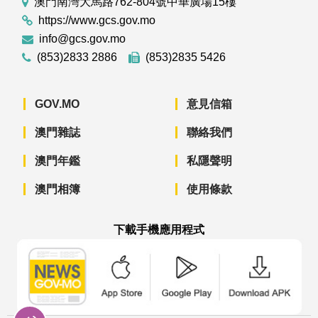
澳門南灣大馬路762-804號中華廣場15樓
https://www.gcs.gov.mo
info@gcs.gov.mo
(853)2833 2886
(853)2835 5426
GOV.MO
意見信箱
澳門雜誌
聯絡我們
澳門年鑑
私隱聲明
澳門相簿
使用條款
下載手機應用程式
澳門政府新聞 APP - App Store 下載
澳門政府新聞 APP - Googl
澳門政府新聞 