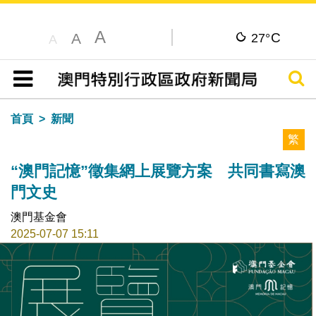
A
C
A
27°
A
搜尋
目錄
首頁
新聞
繁
“澳門記憶”徵集網上展覽方案 共同書寫澳
門文史
澳門基金會
2025-07-07 15:11