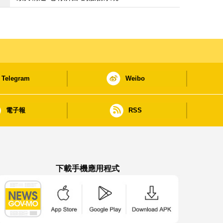
Telegram
Weibo
電子報
RSS
下載手機應用程式
澳門政府新聞 APP - App Store 下載
澳門政府新聞 APP - Google Pla
澳門政府新聞 APP -