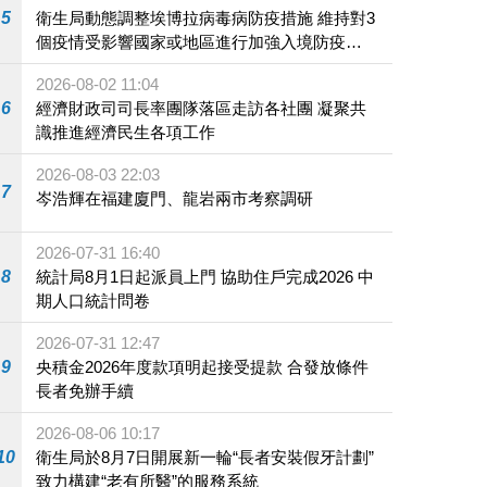
5
衛生局動態調整埃博拉病毒病防疫措施 維持對3
個疫情受影響國家或地區進行加強入境防疫措
施
2026-08-02 11:04
6
經濟財政司司長率團隊落區走訪各社團 凝聚共
識推進經濟民生各項工作
2026-08-03 22:03
7
岑浩輝在福建廈門、龍岩兩市考察調研
2026-07-31 16:40
8
統計局8月1日起派員上門 協助住戶完成2026 中
期人口統計問卷
2026-07-31 12:47
9
央積金2026年度款項明起接受提款 合發放條件
長者免辦手續
2026-08-06 10:17
10
衛生局於8月7日開展新一輪“長者安裝假牙計劃”
致力構建“老有所醫”的服務系統