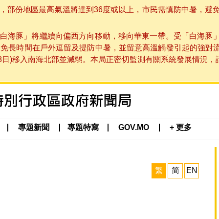
部份地區最高氣溫將達到36度或以上，市民需慎防中暑，避免在烈
白海豚」將繼續向偏西方向移動，移向華東一帶。受「白海豚
避免長時間在戶外逗留及提防中暑，並留意高溫觸發引起的強對
8日)移入南海北部並減弱。本局正密切監測有關系統發展情況，請市
專題新聞
專題特寫
GOV.MO
+ 更多
繁
简
EN