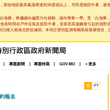
部份地區最高氣溫將達到36度或以上，市民需慎防中暑，避免在烈
白海豚」將繼續向偏西方向移動，移向華東一帶。受「白海豚
避免長時間在戶外逗留及提防中暑，並留意高溫觸發引起的強對
8日)移入南海北部並減弱。本局正密切監測有關系統發展情況，請市
專題新聞
專題特寫
GOV.MO
+ 更多
繁
PT
預約報名