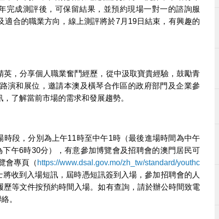
青年完成測評後，可保留結果，並預約現場一對一的諮詢服
及適合的職業方向，線上測評將於7月19日結束，有興趣的
精英，分享個人職業奮鬥經歷，從中汲取寶貴經驗，鼓勵青
路演和展位，邀請本澳及橫琴合作區的政府部門及企業參
訊，了解當前市場的需求和發展趨勢。
入場時段，分別為上午11時至中午1時（最後進場時間為中午
間為下午6時30分），有意參加博覽會及招聘會的澳門居民可
博覽會專頁（
https://www.dsal.gov.mo/zh_tw/standard/youthc
士將收到入場短訊，屆時憑短訊簽到入場，參加招聘會的人
履歷等文件按預約時間入場。如有查詢，請於辦公時間致電
聯絡。