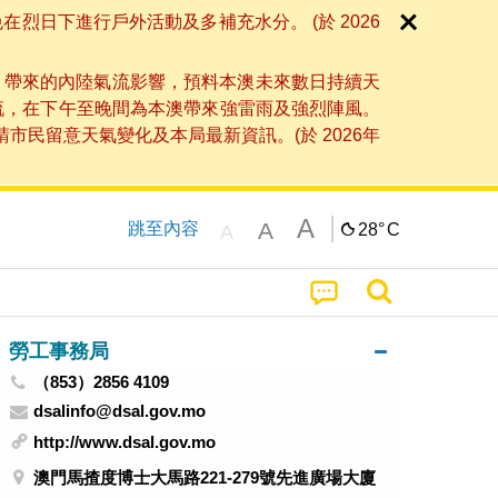
日下進行戶外活動及多補充水分。 (於 2026
」帶來的內陸氣流影響，預料本澳未來數日持續天
流，在下午至晚間為本澳帶來強雷雨及強烈陣風。
民留意天氣變化及本局最新資訊。(於 2026年
A
A
跳至內容
28°
C
A
勞工事務局
（853）2856 4109
dsalinfo@dsal.gov.mo
http://www.dsal.gov.mo
澳門馬揸度博士大馬路221-279號先進廣場大廈