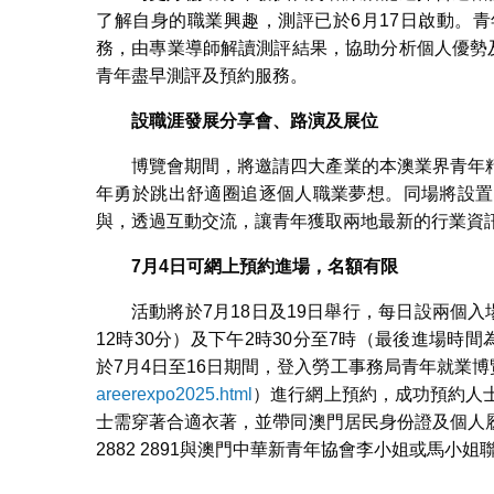
了解自身的職業興趣，測評已於6月17日啟動。
務，由專業導師解讀測評結果，協助分析個人優勢
青年盡早測評及預約服務。
設職涯發展分享會、路演及展位
博覽會期間，將邀請四大產業的本澳業界青年
年勇於跳出舒適圈追逐個人職業夢想。同場將設置
與，透過互動交流，讓青年獲取兩地最新的行業資
7
月4日可網上預約進場，名額有限
活動將於7月18日及19日舉行，每日設兩個
12時30分）及下午2時30分至7時（最後進場時
於7月4日至16日期間，登入勞工事務局青年就業
areerexpo2025.html
）進行網上預約，成功預約人
士需穿著合適衣著，並帶同澳門居民身份證及個人
2882 2891與澳門中華新青年協會李小姐或馬小姐