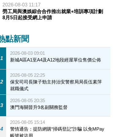
2026-08-03 11:17
勞工局與澳娛綜合合作推出就業+培訓專項計劃
8月5日起接受網上申請
熱點新聞
2026-08-03 09:01
1
新城A區A1至A4及A12地段經屋單位售價公佈
2026-08-05 22:25
2
保安司司長陳子勁主持治安警察局局長伍素萍
就職儀式
2026-08-05 20:35
3
澳門海關晉升9名副關務監督
2026-08-05 15:14
4
警情通告：提防網購“掃碼登記”詐騙 以免MPay
帳號被盜用