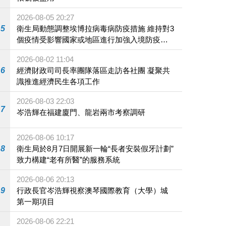
2026-08-05 20:27
5
衛生局動態調整埃博拉病毒病防疫措施 維持對3
個疫情受影響國家或地區進行加強入境防疫措
施
2026-08-02 11:04
6
經濟財政司司長率團隊落區走訪各社團 凝聚共
識推進經濟民生各項工作
2026-08-03 22:03
7
岑浩輝在福建廈門、龍岩兩市考察調研
2026-08-06 10:17
8
衛生局於8月7日開展新一輪“長者安裝假牙計劃”
致力構建“老有所醫”的服務系統
2026-08-06 20:13
9
行政長官岑浩輝視察澳琴國際教育（大學）城
第一期項目
2026-08-06 22:21