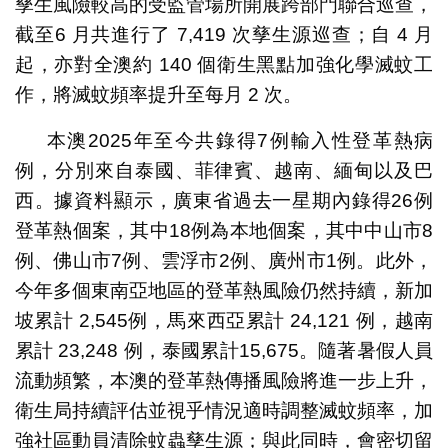
孳生風險較高的受監管場所開展跨部門聯合巡查，
截至6 月共進行了 7,419 次孳生源巡查；自 4 月
起，亦對全澳約 140 個衛生黑點加強化學滅蚊工
作，將滅蚊頻率提升至每月 2 次。
本澳2025年至今共錄得7例輸入性登革熱病
例，分別來自泰國、菲律賓、越南、緬甸以及巴
西。據資料顯示，廣東省過去一星期內錄得26例
登革熱個案，其中18例為本地個案，其中中山市8
例、佛山市7例、雲浮市2例、廣州市1例。此外，
今年多個東南亞地區的登革熱風險仍然持續，新加
坡累計 2,545例，馬來西亞累計 24,121 例，越南
累計 23,248 例，泰國累計15,675。隨著暑假人員
流動頻繁，本澳的登革熱傳播風險將進一步上升，
衛生局持續評估並視乎情況適時調整滅蚊頻率，加
強社區動員清除蚊蟲孳生源；與此同時，會密切留