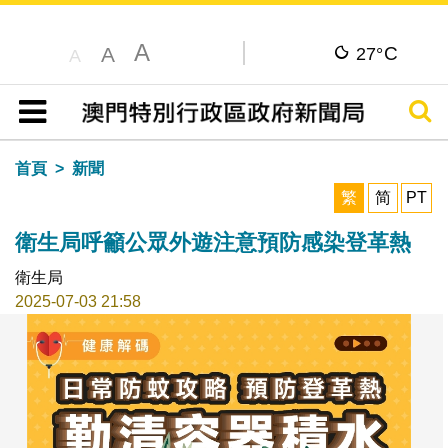
A
C
A
27°
A
搜尋
目錄
首頁
新聞
繁
简
PT
衛生局呼籲公眾外遊注意預防感染登革熱
衛生局
2025-07-03 21:58