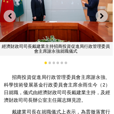
上一則
下一
招商投資促進局行政管理委員
經濟財政司司長戴建業、司
強就職儀式
資促進局行政管理委
1
2
3
4
5
6
招商投資促進局行政管理委員會主席謝永強、
科學技術發展基金行政委員會主席余雨生今（2）
日就職，儀式由經濟財政司司長戴建業主持，及經
濟財政司司長辦公室主任羅志輝見證。
戴建業司長在就職儀式上表示，為貫徹落實行