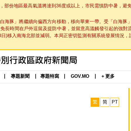
部份地區最高氣溫將達到36度或以上，市民需慎防中暑，避免在烈
白海豚」將繼續向偏西方向移動，移向華東一帶。受「白海豚
避免長時間在戶外逗留及提防中暑，並留意高溫觸發引起的強對
8日)移入南海北部並減弱。本局正密切監測有關系統發展情況，請市
專題新聞
專題特寫
GOV.MO
+ 更多
繁
简
PT