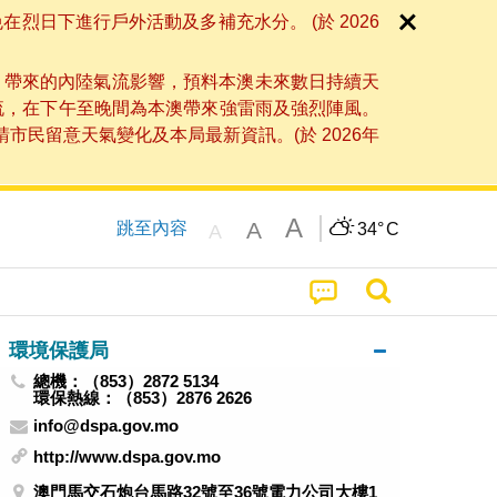
日下進行戶外活動及多補充水分。 (於 2026
」帶來的內陸氣流影響，預料本澳未來數日持續天
流，在下午至晚間為本澳帶來強雷雨及強烈陣風。
民留意天氣變化及本局最新資訊。(於 2026年
A
A
跳至內容
34°
C
A
環境保護局
總機：（853）2872 5134
環保熱線：（853）2876 2626
info@dspa.gov.mo
http://www.dspa.gov.mo
澳門馬交石炮台馬路32號至36號電力公司大樓1