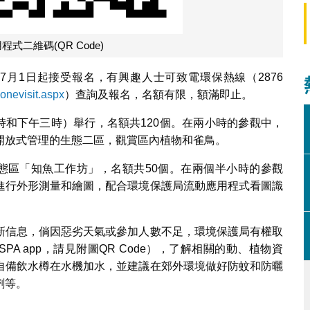
式二維碼(QR Code)
7月1日起接受報名，有興趣人士可致電環保熱線（2876
onevisit.aspx
）查詢及報名，名額有限，額滿即止。
十時和下午三時）舉行，名額共120個。在兩小時的參觀中，
開放式管理的生態二區，觀賞區內植物和雀鳥。
生態區「知魚工作坊」，名額共50個。在兩個半小時的參觀
進行外形測量和繪圖，配合環境保護局流動應用程式看圖識
新信息，倘因惡劣天氣或參加人數不足，環境保護局有權取
A app，請見附圖QR Code），了解相關的動、植物資
自備飲水樽在水機加水，並建議在郊外環境做好防蚊和防曬
劑等。