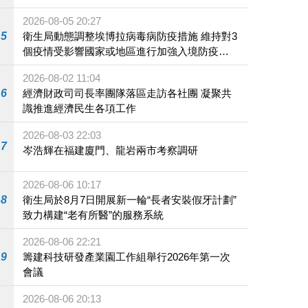
2026-08-05 20:27
5
衛生局動態調整埃博拉病毒病防疫措施 維持對3
個疫情受影響國家或地區進行加強入境防疫措
施
2026-08-02 11:04
6
經濟財政司司長率團隊落區走訪各社團 凝聚共
識推進經濟民生各項工作
2026-08-03 22:03
7
岑浩輝在福建廈門、龍岩兩市考察調研
2026-08-06 10:17
8
衛生局於8月7日開展新一輪“長者安裝假牙計劃”
致力構建“老有所醫”的服務系統
2026-08-06 22:21
9
籌建科技研發產業園工作組舉行2026年第一次
會議
2026-08-06 20:13