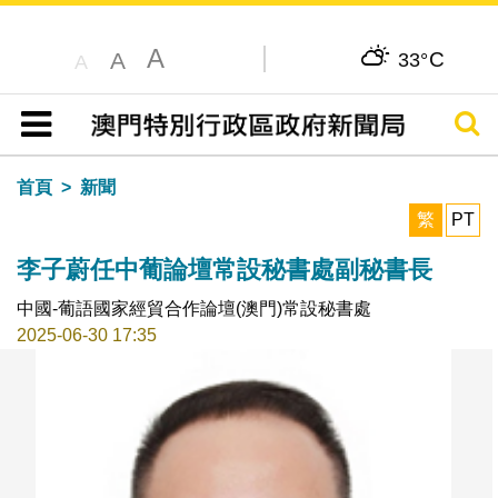
A
C
A
33°
A
搜尋
目錄
首頁
新聞
繁
PT
李子蔚任中葡論壇常設秘書處副秘書長
中國-葡語國家經貿合作論壇(澳門)常設秘書處
2025-06-30 17:35