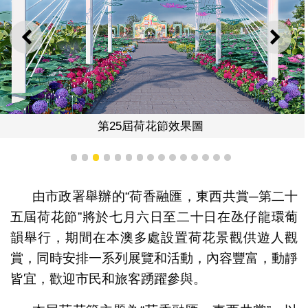
上一則
下一
第25屆荷花節效果圖
1
2
3
4
5
6
7
8
9
10
11
12
13
14
15
由市政署舉辦的“荷香融匯，東西共賞
─
第二十
五屆荷花節”將於七月六日至二十日在氹仔龍環葡
韻舉行，期間在本澳多處設置荷花景觀供遊人觀
賞，同時安排一系列展覽和活動，內容豐富，動靜
皆宜，歡迎市民和旅客踴躍參與。