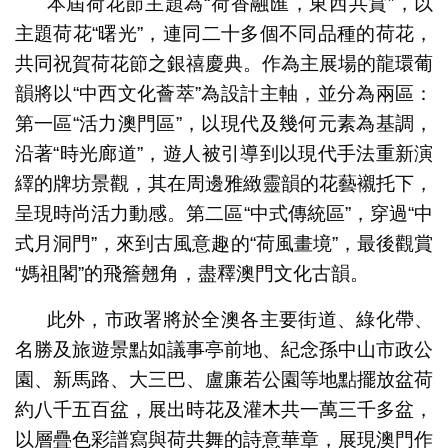
本屆荷花節主題為“荷香融匯，東西共賞”，以
主題荷花“曙光”，連同二十多個不同品種的荷花，
共同祝賀荷花節之銀禧慶典。作為主展場的龍環葡
韻將以“中西文化薈萃”為設計主軸，並分為兩區：
第一區“活力澳門區”，以現代及幾何元素為基調，
沿著“時光廊道”，遊人被引導到以現代手法重新演
繹的牌坊景觀，其在周邊雅緻靈韻的花藝襯托下，
呈現時尚活力動感。第二區“中式傳統區”，穿過“中
式月洞門”，來到古風意趣的“荷風畫境”，最後觀賞
“媽祖閣”的飛簷翹角，盡釋澳門文化古韻。
此外，市政署將於全澳各主要街道、綠化帶、
名勝及旅遊景點如議事亭前地、紀念孫中山市政公
園、新馬路、大三巴、盧廉若公園等地點擺放盆荷
約八千五百盆，展出時花及灌木共一萬三千多盆，
以層疊色彩譜寫與荷共舞的詩意華章，展現澳門作