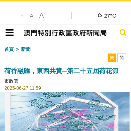
A
C
A
27°
A
搜尋
目錄
首頁
新聞
繁
简
荷香融匯，東西共賞─第二十五屆荷花節
市政署
2025-06-27 11:59