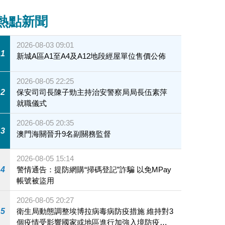
熱點新聞
2026-08-03 09:01
1
新城A區A1至A4及A12地段經屋單位售價公佈
2026-08-05 22:25
2
保安司司長陳子勁主持治安警察局局長伍素萍
就職儀式
2026-08-05 20:35
3
澳門海關晉升9名副關務監督
2026-08-05 15:14
4
警情通告：提防網購“掃碼登記”詐騙 以免MPay
帳號被盜用
2026-08-05 20:27
5
衛生局動態調整埃博拉病毒病防疫措施 維持對3
個疫情受影響國家或地區進行加強入境防疫措