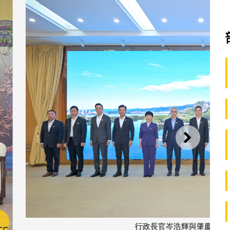
下一則
慶市委書記張愛軍會面等合影。