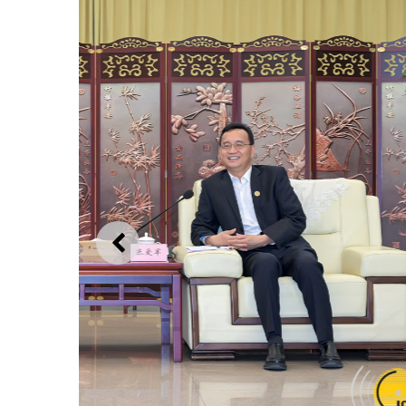
上一則
行政長官岑浩輝與肇