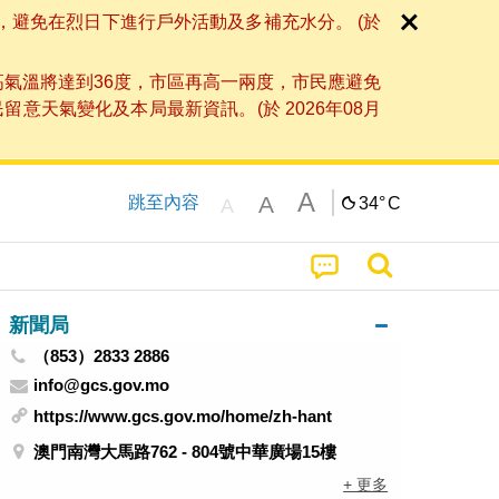
，避免在烈日下進行戶外活動及多補充水分。 (於
高氣溫將達到36度，市區再高一兩度，市民應避免
天氣變化及本局最新資訊。(於 2026年08月
A
A
跳至內容
34°
C
A
新聞局
（853）2833 2886
info@gcs.gov.mo
https://www.gcs.gov.mo/home/zh-hant
澳門南灣大馬路762 - 804號中華廣場15樓
+ 更多