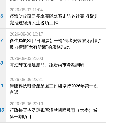
施
2026-08-02 11:04
6
經濟財政司司長率團隊落區走訪各社團 凝聚共
識推進經濟民生各項工作
2026-08-06 10:17
7
衛生局於8月7日開展新一輪“長者安裝假牙計劃”
致力構建“老有所醫”的服務系統
2026-08-03 22:03
8
岑浩輝在福建廈門、龍岩兩市考察調研
2026-08-06 22:21
9
籌建科技研發產業園工作組舉行2026年第一次
會議
2026-08-06 20:13
10
行政長官岑浩輝視察澳琴國際教育（大學）城
第一期項目