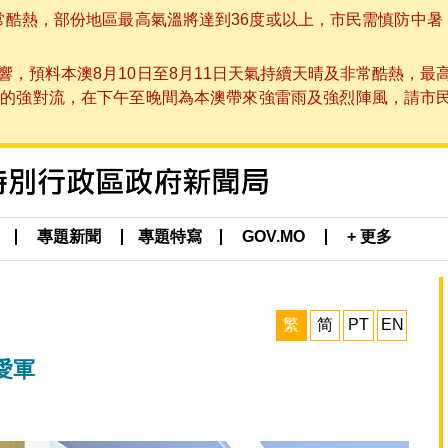
非常酷熱，部份地區最高氣溫將達到36度或以上，市民需慎防中暑
，預料本澳8月10日至8月11日天氣持續天晴及非常酷熱，最
強對流，在下午至晚間為本澳帶來強雷雨及強烈陣風，請市民留意
專題新聞
專題特寫
GOV.MO
+ 更多
繁
简
PT
EN
愛軍