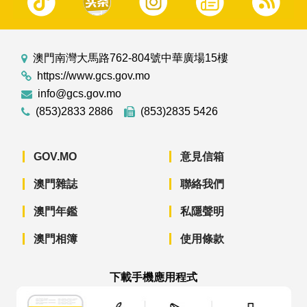
澳門南灣大馬路762-804號中華廣場15樓
https://www.gcs.gov.mo
info@gcs.gov.mo
(853)2833 2886
(853)2835 5426
GOV.MO
意見信箱
澳門雜誌
聯絡我們
澳門年鑑
私隱聲明
澳門相簿
使用條款
下載手機應用程式
澳門政府新聞 APP - App Store 下載
澳門政府新聞 APP - Googl
澳門政府新聞 