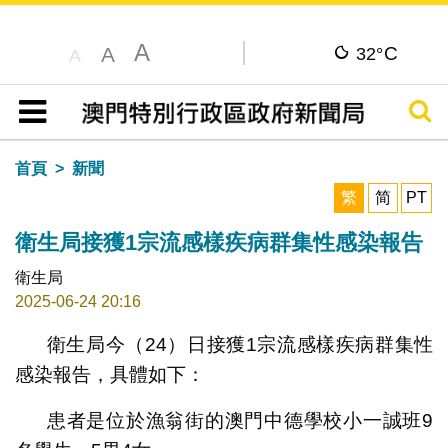
A
C
A
32°
A
搜尋
目錄
首頁
新聞
繁
简
PT
衛生局接獲1宗流感樣疾病群集性感染報告
衛生局
2025-06-24 20:16
衛生局今（24）日接獲1宗流感樣疾病群集性
感染報告，具體如下：
患者是位於漁翁街的澳門中德學校小一誠班9