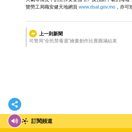
覽勞工局職安健天地網頁
www.dsal.gov.mo
，亦可致
上一則新聞
司警局“全民禁毒週”繪畫創作比賽圓滿結束
訂閱頻道