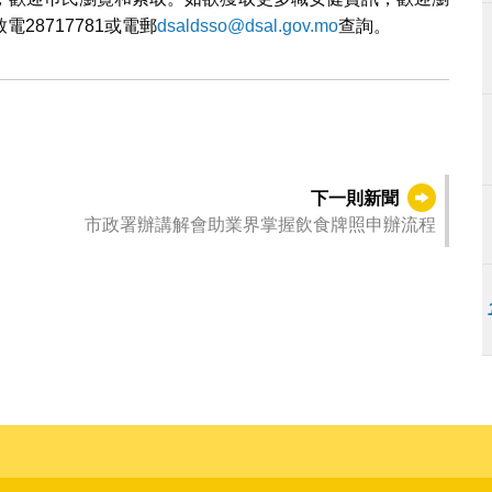
電28717781或電郵
dsaldsso@dsal.gov.mo
查詢。
下一則新聞
市政署辦講解會助業界掌握飲食牌照申辦流程