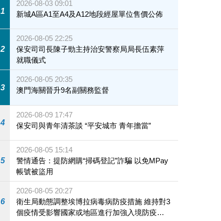
2026-08-03 09:01
1
新城A區A1至A4及A12地段經屋單位售價公佈
2026-08-05 22:25
2
保安司司長陳子勁主持治安警察局局長伍素萍
就職儀式
2026-08-05 20:35
3
澳門海關晉升9名副關務監督
2026-08-09 17:47
4
保安司與青年清茶談 “平安城市 青年擔當”
2026-08-05 15:14
5
警情通告：提防網購“掃碼登記”詐騙 以免MPay
帳號被盜用
2026-08-05 20:27
6
衛生局動態調整埃博拉病毒病防疫措施 維持對3
個疫情受影響國家或地區進行加強入境防疫措