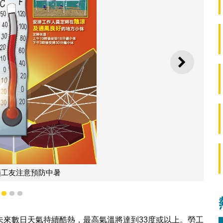
下一則
籲工友注意預防中暑
1
2
3
未來數日天氣持續酷熱，最高氣溫將達到33度或以上。勞工