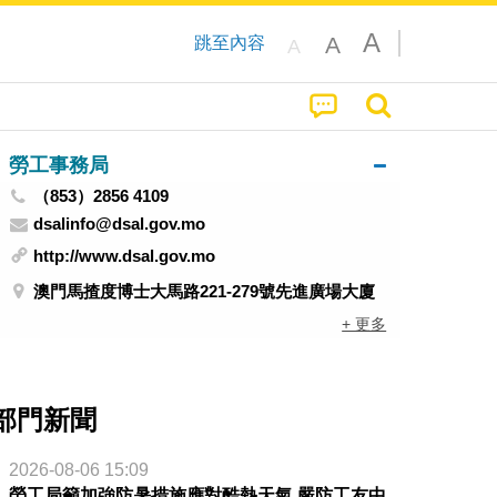
A
A
跳至內容
A
勞工事務局
（853）2856 4109
dsalinfo@dsal.gov.mo
http://www.dsal.gov.mo
澳門馬揸度博士大馬路221-279號先進廣場大廈
+ 更多
部門新聞
2026-08-06 15:09
勞工局籲加強防暑措施應對酷熱天氣 嚴防工友中