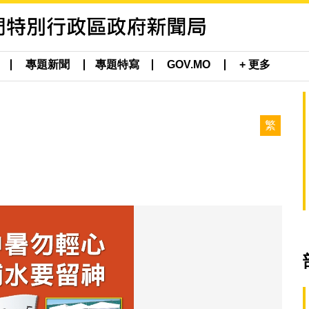
專題新聞
專題特寫
GOV.MO
+ 更多
繁