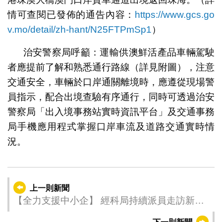
情可查閱已發佈的通告內容：
https://www.gcs.go
v.mo/detail/zh-hant/N25FTPmSp1
）
治安警察局呼籲：運輸供澳鮮活產品車輛駕駛
者應提前了解和熟悉通行路線（詳見附圖），注意
交通安全，車輛於口岸通關離境時，應遵從現場警
員指示，配合出境查驗有序通行，同時可透過治安
警察局「出入境事務站實時資訊平台」及交通事務
局手機應用程式掌握口岸車流及道路交通實時情
況。
上一則新聞
【全力支援中小企】 經科局持續派員走訪新口
岸區商戶聆聽意見