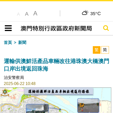
A
C
A
35°
A
搜尋
目錄
首頁
新聞
繁
简
運輸供澳鮮活產品車輛改往港珠澳大橋澳門
口岸出境返回珠海
治安警察局
2025-06-22 10:48