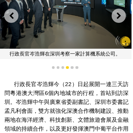
上一則
下一
政長官岑浩輝在深圳考察一家計算機系統公司。
行政長
1
2
3
4
5
6
行政長官岑浩輝今（22）日起展開一連三天訪
問粵港澳大灣區6個內地城市的行程，首站到訪深
圳。岑浩輝中午與廣東省委副書記、深圳市委書記
孟凡利會面，雙方就強化深澳合作機制建設、推動
兩地在海洋經濟、科技創新、文體旅遊會展及金融
領域的持續合作，以及更好發揮澳門中葡平台作用