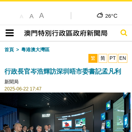
A
C
A
26°
A
搜尋
目錄
首頁
粵港澳大灣區
繁
简
PT
EN
行政長官岑浩輝訪深圳晤市委書記孟凡利
新聞局
2025-06-22 17:47