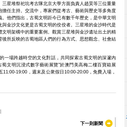
、三星堆祭祀坑考古隊北京大學方面負責人趙昊等三位重量
煦擔任主持。交流中，專家們從考古、藝術與歷史等多角度
義。他們指出，古蜀文明距今已有數千年歷史，是中華文明
化與金沙文化更是古蜀文明的佼佼者。三星堆的金沙時代是
體文明架構中的重要案例。觀賞三星堆與金沙遺址出土的精
背後所反映的古蜀地區人們的行為方式、思想觀念、社會結
。
的一場跨越時空的文化對話，共同探索古蜀文明的深邃內
古蜀文明沉浸式數字藝術展覽”於澳門美高梅二樓百寶箱展
00-19:00，週末及公衆假日10:00-20:00，免費入場，
圍
下一則新聞