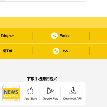
Telegram
Weibo
電子報
RSS
下載手機應用程式
澳門政府新聞 APP - App Store 下載
澳門政府新聞 APP - Google Pla
澳門政府新聞 APP -