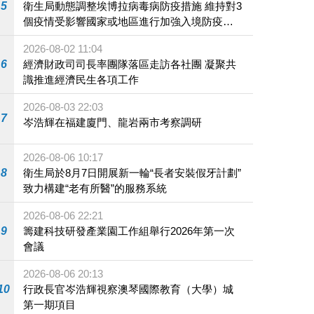
5
衛生局動態調整埃博拉病毒病防疫措施 維持對3
個疫情受影響國家或地區進行加強入境防疫措
施
2026-08-02 11:04
6
經濟財政司司長率團隊落區走訪各社團 凝聚共
識推進經濟民生各項工作
2026-08-03 22:03
7
岑浩輝在福建廈門、龍岩兩市考察調研
2026-08-06 10:17
8
衛生局於8月7日開展新一輪“長者安裝假牙計劃”
致力構建“老有所醫”的服務系統
2026-08-06 22:21
9
籌建科技研發產業園工作組舉行2026年第一次
會議
2026-08-06 20:13
10
行政長官岑浩輝視察澳琴國際教育（大學）城
第一期項目