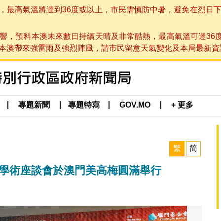
高氣溫將達到36度或以上，市民需慎防中暑，避免在烈日下進行戶
響，預料本澳未來數日持續天晴及非常酷熱，最高氣溫可達36
帶來強雷雨及強烈陣風，請市民留意天氣變化及本局最新資訊。(於 2
專題新聞
專題特寫
GOV.MO
+ 更多
繁
简
 學術座談會於澳門美高梅圓滿舉行