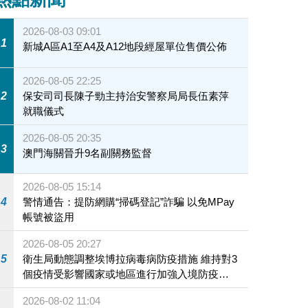
2026-08-03 09:01
1
新城A區A1至A4及A12地段經屋單位售價公佈
2026-08-05 22:25
2
保安司司長陳子勁主持治安警察局局長伍素萍
就職儀式
2026-08-05 20:35
3
澳門海關晉升9名副關務監督
2026-08-05 15:14
4
警情通告：提防網購“掃碼登記”詐騙 以免MPay
帳號被盜用
2026-08-05 20:27
5
衛生局動態調整埃博拉病毒病防疫措施 維持對3
個疫情受影響國家或地區進行加強入境防疫措
施
2026-08-02 11:04