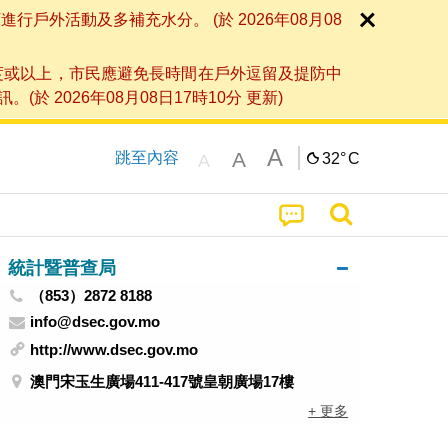
外活動及多補充水分。 (於 2026年08月08
度或以上，市民應避免長時間在戶外逗留及提防中
026年08月08日17時10分 更新)
A
A
跳至內容
32°
C
A
統計暨普查局
（853）2872 8188
info@dsec.gov.mo
http://www.dsec.gov.mo
澳門宋玉生廣場411-417號皇朝廣場17樓
+ 更多