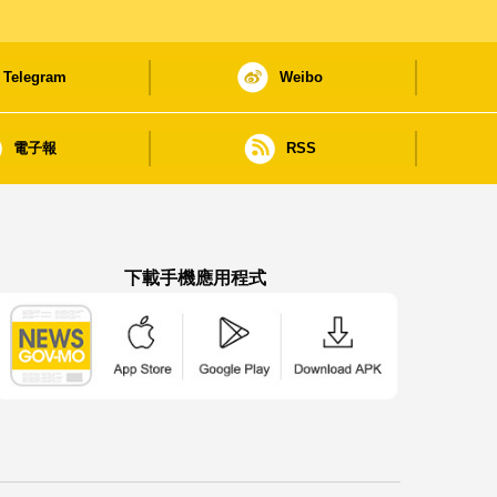
Telegram
Weibo
電子報
RSS
下載手機應用程式
澳門政府新聞 APP - App Store 下載
澳門政府新聞 APP - Google Pla
澳門政府新聞 APP -