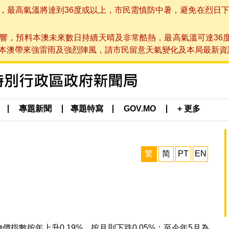
高氣溫將達到36度或以上，市民需慎防中暑，避免在烈日下進行戶
響，預料本澳未來數日持續天晴及非常酷熱，最高氣溫可達36
帶來強雷雨及強烈陣風，請市民留意天氣變化及本局最新資訊。(於 2
專題新聞
專題特寫
GOV.MO
+ 更多
繁
简
PT
EN
價指數按年上升0.19%，按月則下跌0.05%；至今年5月為