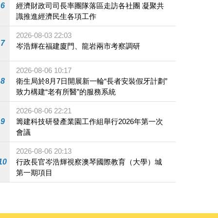
6
經濟財政司司長率團隊落區走訪各社團 凝聚共
識推進經濟民生各項工作
2026-08-03 22:03
7
岑浩輝在福建廈門、龍岩兩市考察調研
2026-08-06 10:17
8
衛生局於8月7日開展新一輪“長者安裝假牙計劃”
致力構建“老有所醫”的服務系統
2026-08-06 22:21
9
籌建科技研發產業園工作組舉行2026年第一次
會議
2026-08-06 20:13
10
行政長官岑浩輝視察澳琴國際教育（大學）城
第一期項目