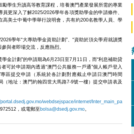
鼓勵學生升讀高等教育課程，培養澳門產業發展所需的專業
更深入了解2025/2026學年各項獎助學金的申請條件、
日在高美士中葡中學舉行說明會，共有約200名教學人員、學
2026學年“大專助學金資助計劃”、“資助於頂尖學府就讀獎
節與參與者即場交流，反應熱烈。
學金計劃”的申請期為6月23日至7月11日，而“利息補助貸
申請者可於申請期內透過“澳門公共服務一戶通”個人帳戶登入
金”專區提交申請（系統於各計劃對應截止申請日澳門時間
發展局（地址：澳門約翰四世大馬路7-9號一樓）提交申請表及
//portal.dsedj.gov.mo/webdsejspace/internet/Inter_main_pa
72512，或電郵至
bolsa@dsedj.gov.mo
。