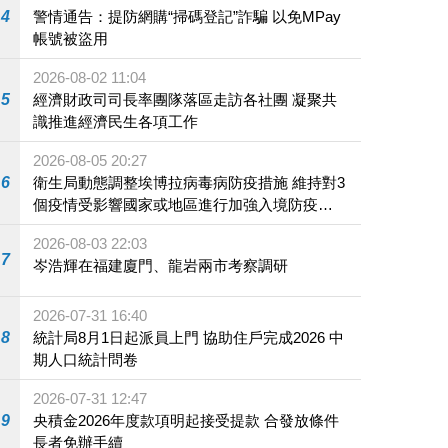
4
警情通告：提防網購“掃碼登記”詐騙 以免MPay
帳號被盜用
2026-08-02 11:04
5
經濟財政司司長率團隊落區走訪各社團 凝聚共
識推進經濟民生各項工作
2026-08-05 20:27
6
衛生局動態調整埃博拉病毒病防疫措施 維持對3
個疫情受影響國家或地區進行加強入境防疫措
施
2026-08-03 22:03
7
岑浩輝在福建廈門、龍岩兩市考察調研
2026-07-31 16:40
8
統計局8月1日起派員上門 協助住戶完成2026 中
期人口統計問卷
2026-07-31 12:47
9
央積金2026年度款項明起接受提款 合發放條件
長者免辦手續