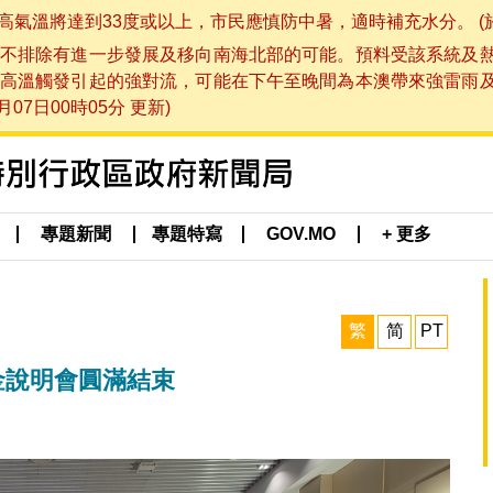
將達到33度或以上，市民應慎防中暑，適時補充水分。 (於 202
不排除有進一步發展及移向南海北部的可能。預料受該系統及
高溫觸發引起的強對流，可能在下午至晚間為本澳帶來強雷雨
07日00時05分 更新)
專題新聞
專題特寫
GOV.MO
+ 更多
繁
简
PT
學金說明會圓滿結束