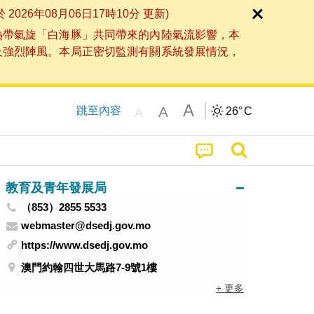
6年08月06日17時10分 更新)
熱帶氣旋「白海豚」共同帶來的內陸氣流影響，本
及強烈陣風。本局正密切監測有關系統發展情況，
A
A
跳至內容
26°
C
A
教育及青年發展局
（853）2855 5533
webmaster@dsedj.gov.mo
https://www.dsedj.gov.mo
澳門約翰四世大馬路7-9號1樓
+ 更多