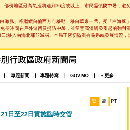
部份地區最高氣溫將達到36度或以上，市民需慎防中暑，避免在烈
白海豚」將繼續向偏西方向移動，移向華東一帶。受「白海豚
避免長時間在戶外逗留及提防中暑，並留意高溫觸發引起的強對
8日)移入南海北部並減弱。本局正密切監測有關系統發展情況，請市
專題新聞
專題特寫
GOV.MO
+ 更多
繁
简
PT
21日至22日實施臨時交管