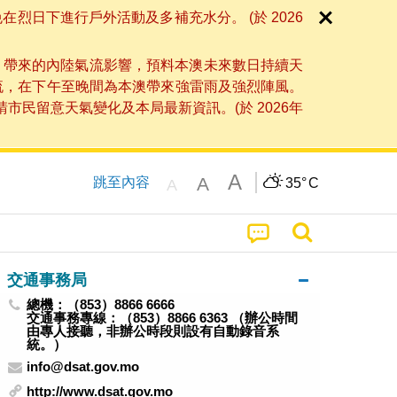
日下進行戶外活動及多補充水分。 (於 2026
」帶來的內陸氣流影響，預料本澳未來數日持續天
流，在下午至晚間為本澳帶來強雷雨及強烈陣風。
民留意天氣變化及本局最新資訊。(於 2026年
A
A
跳至內容
35°
C
A
交通事務局
總機：（853）8866 6666
交通事務專線：（853）8866 6363 （辦公時間
由專人接聽，非辦公時段則設有自動錄音系
統。）
info@dsat.gov.mo
http://www.dsat.gov.mo