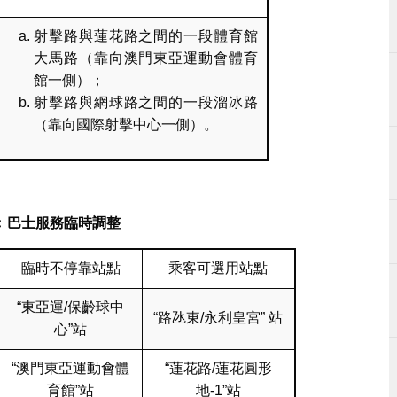
射擊路與蓮花路之間的一段體育館
大馬路（靠向澳門東亞運動會體育
館一側）；
射擊路與網球路之間的一段溜冰路
（靠向國際射擊中心一側）。
﹕巴士服務臨時調整
臨時不停靠站點
乘客可選用站點
“東亞運/保齡球中
“路氹東/永利皇宮” 站
心”站
“澳門東亞運動會體
“蓮花路/蓮花圓形
育館”站
地-1”站