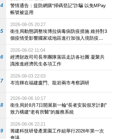
4
警情通告：提防網購“掃碼登記”詐騙 以免MPay
帳號被盜用
2026-08-05 20:27
5
衛生局動態調整埃博拉病毒病防疫措施 維持對3
個疫情受影響國家或地區進行加強入境防疫措
施
2026-08-02 11:04
6
經濟財政司司長率團隊落區走訪各社團 凝聚共
識推進經濟民生各項工作
2026-08-03 22:03
7
岑浩輝在福建廈門、龍岩兩市考察調研
2026-08-06 10:17
8
衛生局於8月7日開展新一輪“長者安裝假牙計劃”
致力構建“老有所醫”的服務系統
2026-08-06 22:21
9
籌建科技研發產業園工作組舉行2026年第一次
會議