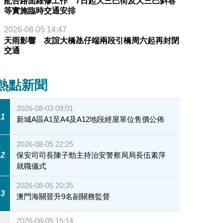
配合路面維修工作 7日起大三巴街及大三巴斜巷
等實施臨時交通安排
2026-08-05 14:47
天雨影響 友誼大橋氹仔端兩段引橋周六起再封閉
交通
熱點新聞
2026-08-03 09:01
1
新城A區A1至A4及A12地段經屋單位售價公佈
2026-08-05 22:25
2
保安司司長陳子勁主持治安警察局局長伍素萍
就職儀式
2026-08-05 20:35
3
澳門海關晉升9名副關務監督
2026-08-05 15:14