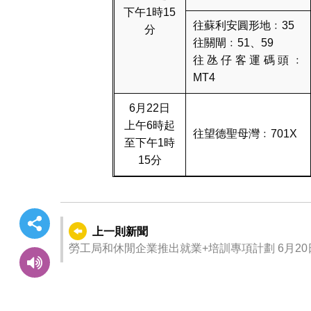
下午1時15
往蘇利安圓形地﹕35
分
往關閘﹕51、59
往氹仔客運碼頭﹕
MT4
6月22日
上午6時起
往望德聖母灣﹕701X
至下午1時
15分
上一則新聞
勞工局和休閒企業推出