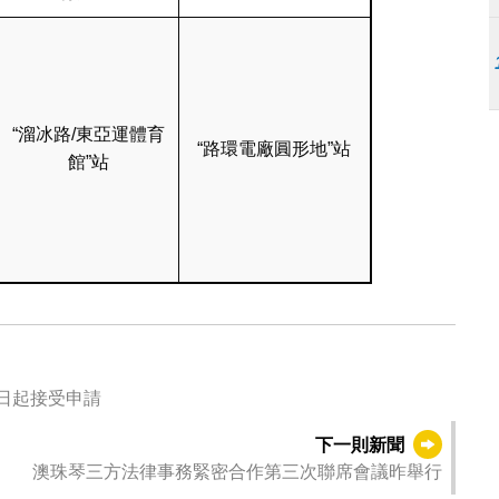
“溜冰路/東亞運體育
“路環電廠圓形地”站
館”站
就業+培訓專項計劃 6月20日起接受申請
下一則新聞
澳珠琴三方法律事務緊密合作第三次聯席會議昨舉行