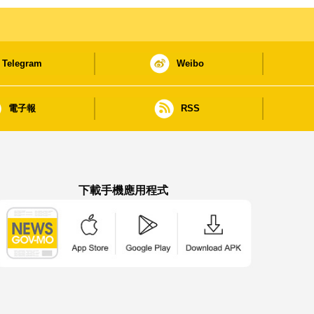
Telegram
Weibo
電子報
RSS
下載手機應用程式
澳門政府新聞 APP - App Store 下載
澳門政府新聞 APP - Google Pla
澳門政府新聞 APP -