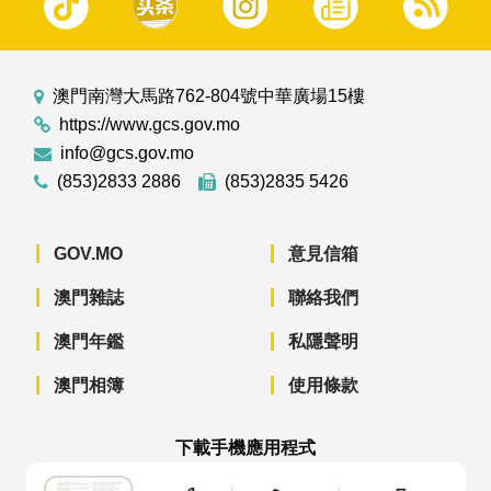
澳門南灣大馬路762-804號中華廣場15樓
https://www.gcs.gov.mo
info@gcs.gov.mo
(853)2833 2886
(853)2835 5426
GOV.MO
意見信箱
澳門雜誌
聯絡我們
澳門年鑑
私隱聲明
澳門相簿
使用條款
下載手機應用程式
澳門政府新聞 APP - App Store 下載
澳門政府新聞 APP - Googl
澳門政府新聞 