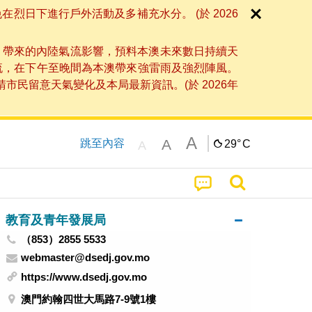
日下進行戶外活動及多補充水分。 (於 2026
」帶來的內陸氣流影響，預料本澳未來數日持續天
流，在下午至晚間為本澳帶來強雷雨及強烈陣風。
民留意天氣變化及本局最新資訊。(於 2026年
A
A
跳至內容
29°
C
A
教育及青年發展局
（853）2855 5533
webmaster@dsedj.gov.mo
https://www.dsedj.gov.mo
澳門約翰四世大馬路7-9號1樓