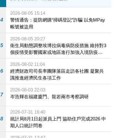
2026-08-05 15:14
4
警情通告：提防網購“掃碼登記”詐騙 以免MPay
帳號被盜用
2026-08-05 20:27
5
衛生局動態調整埃博拉病毒病防疫措施 維持對3
個疫情受影響國家或地區進行加強入境防疫措
施
2026-08-02 11:04
6
經濟財政司司長率團隊落區走訪各社團 凝聚共
識推進經濟民生各項工作
2026-08-03 22:03
7
岑浩輝在福建廈門、龍岩兩市考察調研
2026-07-31 16:40
8
統計局8月1日起派員上門 協助住戶完成2026 中
期人口統計問卷
2026-07-31 12:47