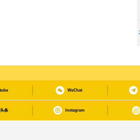
tube
WeChat
日头条
Instagram