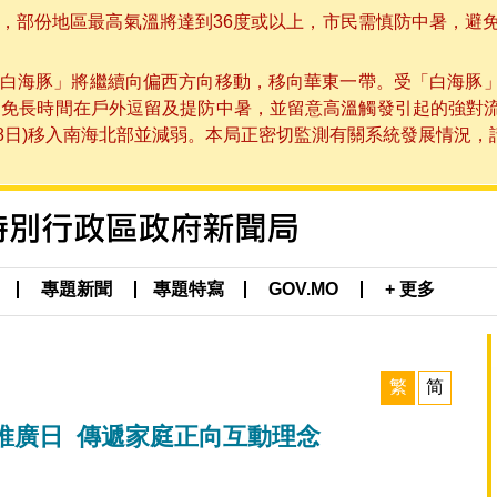
部份地區最高氣溫將達到36度或以上，市民需慎防中暑，避免在烈
白海豚」將繼續向偏西方向移動，移向華東一帶。受「白海豚
避免長時間在戶外逗留及提防中暑，並留意高溫觸發引起的強對
8日)移入南海北部並減弱。本局正密切監測有關系統發展情況，請市
專題新聞
專題特寫
GOV.MO
+ 更多
繁
简
推廣日 傳遞家庭正向互動理念