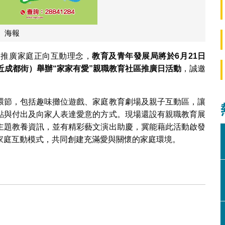
海報
為推廣家庭正向互動理念，
教育及青年發展局將於
6
月
21
日
近成都街）舉辦
“
家家有愛
”
親職教育社區推廣日活動
，誠邀
環節，包括趣味攤位遊戲、家庭教育劇場及親子互動區，讓
點與付出及向家人表達愛意的方式。現場還設有親職教育展
主題教養資訊，並有精彩藝文演出助慶，冀能藉此活動啟發
家庭互動模式，共同創建充滿愛與關懷的家庭環境。