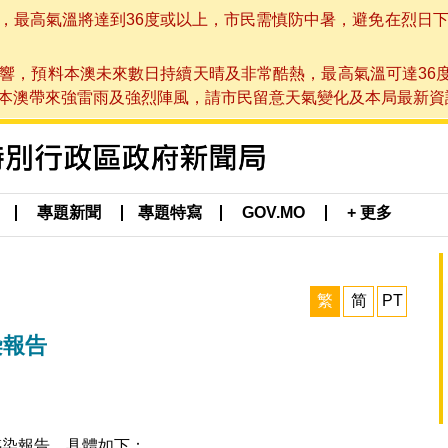
高氣溫將達到36度或以上，市民需慎防中暑，避免在烈日下進行戶
響，預料本澳未來數日持續天晴及非常酷熱，最高氣溫可達36
帶來強雷雨及強烈陣風，請市民留意天氣變化及本局最新資訊。(於 2
專題新聞
專題特寫
GOV.MO
+ 更多
繁
简
PT
染報告
感染報告，具體如下：