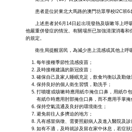
患者是位於東北大馬路的澳門坊眾學校I2C班6
上述患者於6月14日起出現發熱及咳嗽等上
他嚴重併發症的情況。有關場所已加強清潔消毒和
的規定。
衛生局提醒居民，為減少患上流感或其他上呼
每年接種季節性流感疫苗；
及時接種建議的新冠疫苗；
確保自己及家人睡眠充足，飲食均衡以及勤做
保持良好的個人衛生習慣，勤洗手；
打噴嚏或咳嗽時應用紙巾掩住口鼻，用紙巾
有紙巾時應用肘部掩住口鼻，而不應用手掌掩
保持空氣流通及良好的環境衛生；
避免前往人多擠迫的地方；
凡有感冒病徵、需要照顧病人及進入醫院及診
如有不適，及時就診及留在家中休息，若症狀