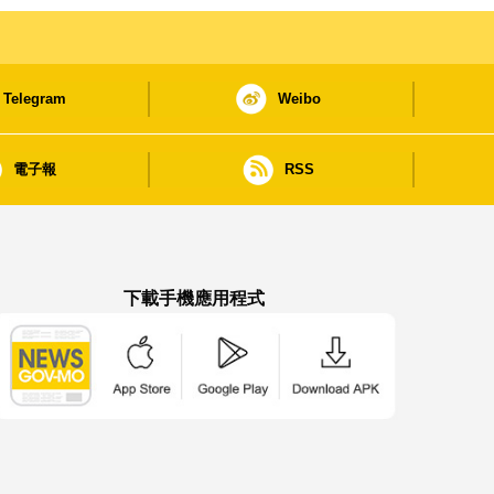
Telegram
Weibo
電子報
RSS
下載手機應用程式
澳門政府新聞 APP - App Store 下載
澳門政府新聞 APP - Google Pla
澳門政府新聞 APP -