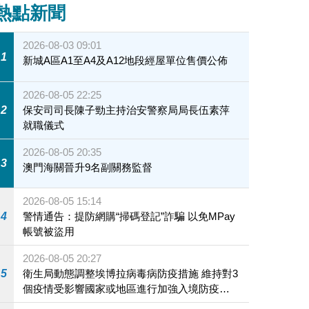
熱點新聞
2026-08-03 09:01
1
新城A區A1至A4及A12地段經屋單位售價公佈
2026-08-05 22:25
2
保安司司長陳子勁主持治安警察局局長伍素萍
就職儀式
2026-08-05 20:35
3
澳門海關晉升9名副關務監督
2026-08-05 15:14
4
警情通告：提防網購“掃碼登記”詐騙 以免MPay
帳號被盜用
2026-08-05 20:27
5
衛生局動態調整埃博拉病毒病防疫措施 維持對3
個疫情受影響國家或地區進行加強入境防疫措
施