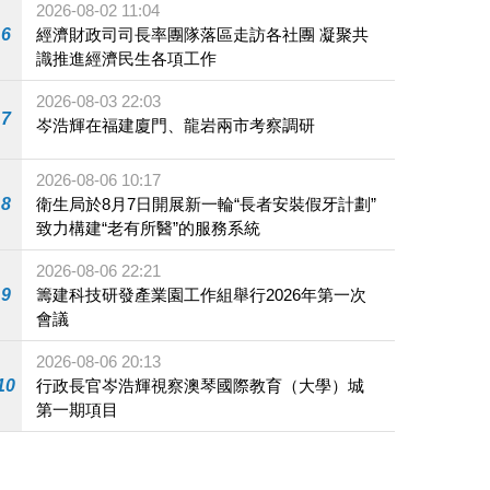
2026-08-02 11:04
6
經濟財政司司長率團隊落區走訪各社團 凝聚共
識推進經濟民生各項工作
2026-08-03 22:03
7
岑浩輝在福建廈門、龍岩兩市考察調研
2026-08-06 10:17
8
衛生局於8月7日開展新一輪“長者安裝假牙計劃”
致力構建“老有所醫”的服務系統
2026-08-06 22:21
9
籌建科技研發產業園工作組舉行2026年第一次
會議
2026-08-06 20:13
10
行政長官岑浩輝視察澳琴國際教育（大學）城
第一期項目