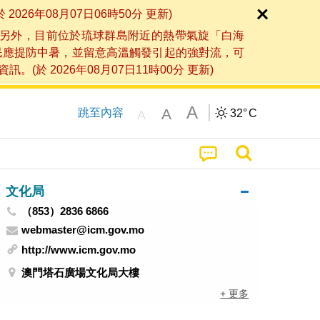
6年08月07日06時50分 更新)
另外，目前位於琉球群島附近的熱帶氣旋「白海
民應提防中暑，並留意高溫觸發引起的強對流，可
2026年08月07日11時00分 更新)
A
A
跳至內容
32°
C
A
文化局
（853）2836 6866
webmaster@icm.gov.mo
http://www.icm.gov.mo
澳門塔石廣場文化局大樓
+ 更多