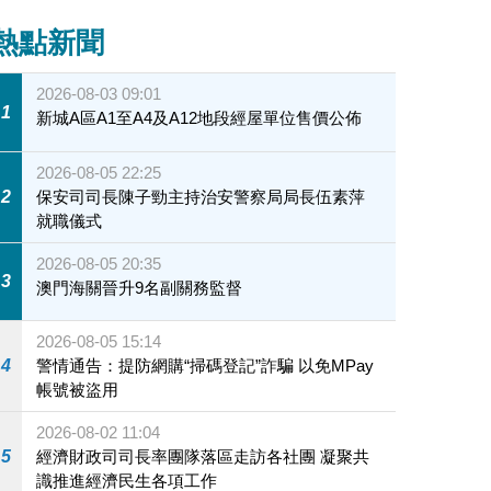
熱點新聞
2026-08-03 09:01
1
新城A區A1至A4及A12地段經屋單位售價公佈
2026-08-05 22:25
2
保安司司長陳子勁主持治安警察局局長伍素萍
就職儀式
2026-08-05 20:35
3
澳門海關晉升9名副關務監督
2026-08-05 15:14
4
警情通告：提防網購“掃碼登記”詐騙 以免MPay
帳號被盜用
2026-08-02 11:04
5
經濟財政司司長率團隊落區走訪各社團 凝聚共
識推進經濟民生各項工作