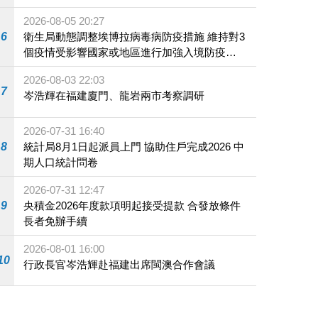
2026-08-05 20:27
6
衛生局動態調整埃博拉病毒病防疫措施 維持對3
個疫情受影響國家或地區進行加強入境防疫措
施
2026-08-03 22:03
7
岑浩輝在福建廈門、龍岩兩市考察調研
2026-07-31 16:40
8
統計局8月1日起派員上門 協助住戶完成2026 中
期人口統計問卷
2026-07-31 12:47
9
央積金2026年度款項明起接受提款 合發放條件
長者免辦手續
2026-08-01 16:00
10
行政長官岑浩輝赴福建出席閩澳合作會議