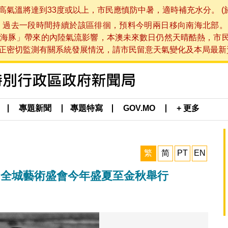
將達到33度或以上，市民應慎防中暑，適時補充水分。 (於 202
，過去一段時間持續於該區徘徊，預料今明兩日移向南海北部。
海豚」帶來的內陸氣流影響，本澳未來數日仍然天晴酷熱，市
切監測有關系統發展情況，請市民留意天氣變化及本局最新資訊。(於 
專題新聞
專題特寫
GOV.MO
+ 更多
繁
简
PT
EN
5 全城藝術盛會今年盛夏至金秋舉行