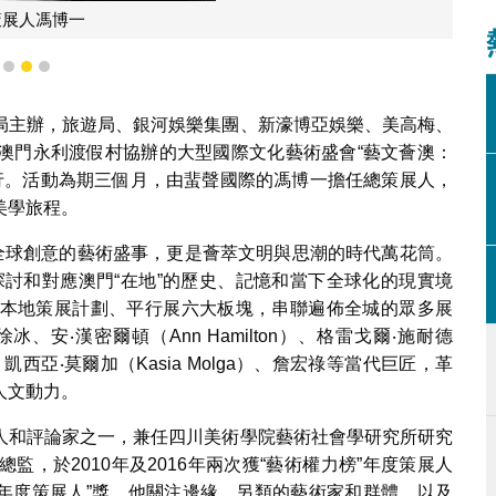
策展人馮博一
1
2
3
局主辦，旅遊局、銀河娛樂集團、新濠博亞娛樂、美高梅、
澳門永利渡假村協辦的大型國際文化藝術盛會“藝文薈澳：
舉行。活動為期三個月，由蜚聲國際的馮博一擔任總策展人，
美學旅程。
聚全球創意的藝術盛事，更是薈萃文明與思潮的時代萬花筒。
，探討和對應澳門“在地”的歷史、記憶和當下全球化的現實境
本地策展計劃、平行展六大板塊，串聯遍佈全城的眾多展
安‧漢密爾頓（Ann Hamilton）、格雷戈爾‧施耐德
ess）、凱西亞‧莫爾加（Kasia Molga）、詹宏祿等當代巨匠，革
人文動力。
人和評論家之一，兼任四川美術學院藝術社會學研究所研究
，於2010年及2016年兩次獲“藝術權力榜”年度策展人
中國“年度策展人”獎。他關注邊緣、另類的藝術家和群體，以及