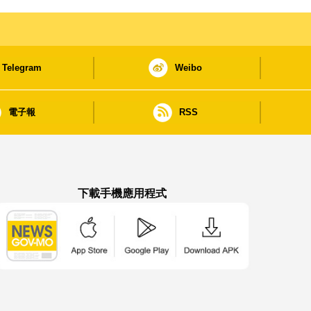
Telegram
Weibo
電子報
RSS
下載手機應用程式
澳門政府新聞 APP - App Store 下載
澳門政府新聞 APP - Google Pla
澳門政府新聞 APP -