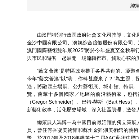
總
由澳門特別行政區政府社會文化司指導，文化
金沙中國有限公司、澳娛綜合度假股份有限公司、
澳門國際藝術雙年展2025”將於今年盛夏至金秋
與市民和遊客一起展開一場流轉都市、觸動心弦的
“藝文薈澳”是特區政府攜手各界共創的、凝
今年“藝文薈澳”以“嗨，你幹甚麼來了？”為主題
遇，將融匯主場展、公共藝術展、城市館、特展、
覽，薈萃十多個國家／地區的前沿藝術家，包括徐冰、
（Gregor Schneider）、巴特‧赫斯（Bart H
新藝術敘事，活化歷史場域，深入社區肌理，激發
總策展人馮博一為中國目前最活躍的獨立策展
員，曾任何香凝美術館和蘇州金雞湖美術館的藝術總監
獎，於2017年及2018年獲第十二屆AAC藝術