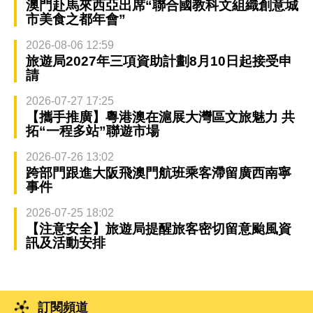
澳門赴馬來西亞出席“聯合國教科文組織創意城
市美食之都年會”
2026-08-06 12:59
旅遊局2027年三項資助計劃8月10日起接受申
請
2026-07-27 17:25
【攜手推廣】粵港澳在滬展大灣區文旅魅力 共
拓“一程多站”聯遊市場
2026-07-26 13:02
跨部門跟進大阪飛澳門航班乘客滯留廣西南寧
事件
2026-07-25 18:02
【注意安全】旅遊局提醒旅客密切留意颱風資
訊及活動安排
訂閱頻道