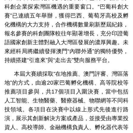
科創企業探索灣區機遇的重要窗口。“巴葡科創大
賽”已連續五年舉辦，獲得巴西、葡萄牙高校及孵
化機構的大力支持，合作機構數量刷新歷屆紀錄，
報名參賽的科創團隊較往年顯著增長，充分印證葡
語國家創新主體對融入大灣區發展的濃厚興趣。未
來經科局將繼續發揮澳門“內聯外通”的獨特優勢，
持續搭建“引進來”與“走出去”雙向服務平台。
本屆大賽續採取“在地推薦、澳門評審、灣區落
地”的方式，由逾20家巴葡孵化機構、高等院校等
推薦項目參與，共17個項目入圍決賽，當中包括
人工智能、生物醫藥、醫療器械、物聯網等不同科
技領域。各項目在決賽中以線上形式先後進行路
演，展示其創新解決方案或產品，並接受由專業投
資人、高校導師、金融機構負責人、孵化器代表等