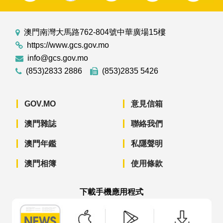
澳門南灣大馬路762-804號中華廣場15樓
https://www.gcs.gov.mo
info@gcs.gov.mo
(853)2833 2886
(853)2835 5426
GOV.MO
意見信箱
澳門雜誌
聯絡我們
澳門年鑑
私隱聲明
澳門相簿
使用條款
下載手機應用程式
澳門政府新聞 APP - App Store 下載
澳門政府新聞 APP - Googl
澳門政府新聞 