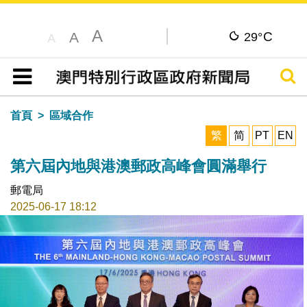
A
C
A
29°
A
搜尋
目錄
首頁
區域合作
繁
简
PT
EN
第六屆內地與港澳郵政高峰會圓滿舉行
郵電局
2025-06-17 18:12