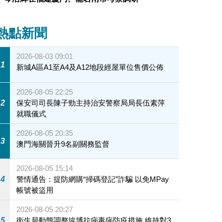
熱點新聞
2026-08-03 09:01
1
新城A區A1至A4及A12地段經屋單位售價公佈
2026-08-05 22:25
2
保安司司長陳子勁主持治安警察局局長伍素萍
就職儀式
2026-08-05 20:35
3
澳門海關晉升9名副關務監督
2026-08-05 15:14
4
警情通告：提防網購“掃碼登記”詐騙 以免MPay
帳號被盜用
2026-08-05 20:27
5
衛生局動態調整埃博拉病毒病防疫措施 維持對3