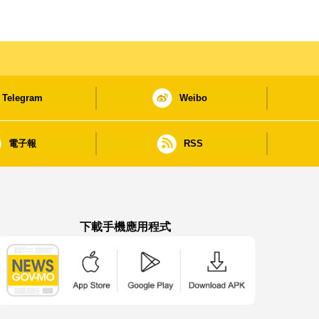
Telegram
Weibo
電子報
RSS
下載手機應用程式
澳門政府新聞 APP - App Store 下載
澳門政府新聞 APP - Google Pla
澳門政府新聞 APP -