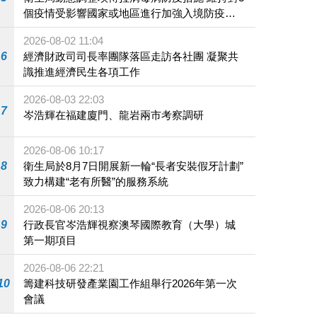
個疫情受影響國家或地區進行加強入境防疫措
施
2026-08-02 11:04
6
經濟財政司司長率團隊落區走訪各社團 凝聚共
識推進經濟民生各項工作
2026-08-03 22:03
7
岑浩輝在福建廈門、龍岩兩市考察調研
2026-08-06 10:17
8
衛生局於8月7日開展新一輪“長者安裝假牙計劃”
致力構建“老有所醫”的服務系統
2026-08-06 20:13
9
行政長官岑浩輝視察澳琴國際教育（大學）城
第一期項目
2026-08-06 22:21
10
籌建科技研發產業園工作組舉行2026年第一次
會議