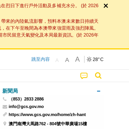
日下進行戶外活動及多補充水分。 (於 2026
」帶來的內陸氣流影響，預料本澳未來數日持續天
流，在下午至晚間為本澳帶來強雷雨及強烈陣風。
民留意天氣變化及本局最新資訊。(於 2026年
A
A
跳至內容
28°
C
A
新聞局
（853）2833 2886
info@gcs.gov.mo
https://www.gcs.gov.mo/home/zh-hant
澳門南灣大馬路762 - 804號中華廣場15樓