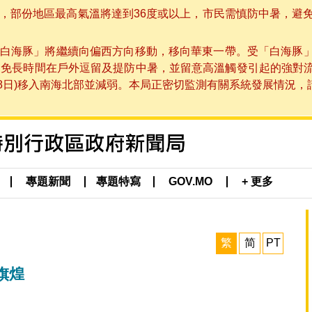
部份地區最高氣溫將達到36度或以上，市民需慎防中暑，避免在烈
白海豚」將繼續向偏西方向移動，移向華東一帶。受「白海豚
避免長時間在戶外逗留及提防中暑，並留意高溫觸發引起的強對
8日)移入南海北部並減弱。本局正密切監測有關系統發展情況，請市
專題新聞
專題特寫
GOV.MO
+ 更多
繁
简
PT
旗煌