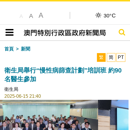
A
C
A
30°
A
搜尋
目錄
首頁
新聞
繁
简
PT
衛生局舉行“慢性病篩查計劃”培訓班 約90
名醫生參加
衛生局
2025-06-15 21:40