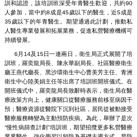
訓和認證，該培訓班深受年青醫生歡迎，共約90
人參加，當中約8成是45歲以下的醫生，近5成是
35歲以下的年青醫生。期望通過此計劃，推動私
人醫生專業發展和拓展業務，促進私營醫療機構可
持續發展。
6月14及15日一連兩日，衛生局正式展開了培
訓班，羅奕龍局長、陳永華副局長、社區醫療衛生
廳王燕代廳長、黑沙環衛生中心曹美芳主任、青洲
衛生中心陸美娟主任等出席了培訓班開班儀式。在
開班儀式中，羅奕龍局長致辭時表示，衛生局在醫
療政策方向上，健康關口從醫療服務前移至病因干
預；醫療資源從醫院下沉到社區，居民從被動接受
醫療服務轉變為主動預防疾病。為此，舉辦了是次
“慢性病篩查計劃”培訓班，期望招攬更多私營醫療
業界醫生，強化學習以預防為基礎主導方式，早防