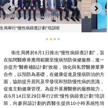
上一則
下一
1
2
3
4
衛生局羅奕龍局長致辭
衛生局將於8月1日推出“慢性病篩查計劃”，旨
在拓闊醫療券應用範圍至慢病預防保健服務，進一
步提升“醫療補貼計劃”效能，強化與私營醫療業界
合作，以預防為基礎，在健康促進及慢病防治的方
面，協助提升居民及早發現和預防慢性病的意識，
促進主動健康管理。為提升基層醫療的服務能力，
在6月14日至29日舉行2班“慢性病篩查計劃”培訓
班，向參與該計劃的西醫生提供10小時系統性培