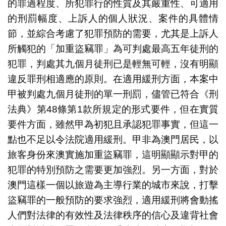
的罪過程度、所犯罪行的性質及其嚴重性、可適用
的刑罰幅度、上訴人的個人狀況、案件的具體情
節，並綜合考慮了犯罪預防的需要，尤其是上訴人
所觸犯的「加重盜竊罪」為可判處最高五年徒刑的
犯罪，判處其九個月徒刑已是輕無可輕，沒有明顯
違反罪刑相適應的原則。在適用緩刑方面，本案中
甲被判處九個月徒刑的單一刑罰，儘管已符合《刑
法典》第48條第1款所規定的形式要件，但在實質
要件方面，雖然甲為初犯且承認犯罪事實，但這一
點也不足以令法院適用緩刑。甲非為澳門居民，以
旅客身份來澳實施加重盜竊罪，這明顯顯示對甲的
犯罪的特別預防之需要更加強烈。另一方面，對於
澳門這樣一個以旅遊為主導行業的城市來說，打擊
盜竊罪的一般預防的要求強烈，適用緩刑將會動搖
人們對法律的有效性及法律秩序的信心及違背社會