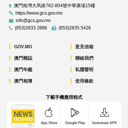
澳門南灣大馬路762-804號中華廣場15樓
https://www.gcs.gov.mo
info@gcs.gov.mo
(853)2833 2886
(853)2835 5426
GOV.MO
意見信箱
澳門雜誌
聯絡我們
澳門年鑑
私隱聲明
澳門相簿
使用條款
下載手機應用程式
澳門政府新聞 APP - App Store 下載
澳門政府新聞 APP - Googl
澳門政府新聞 