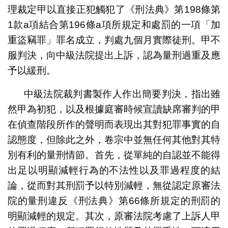
理裁定甲以直接正犯觸犯了《刑法典》第198條第
1款a項結合第196條a項所規定和處罰的一項「加
重盜竊罪」罪名成立，判處九個月實際徒刑。甲不
服判決，向中級法院提出上訴，認為量刑過重及應
予以緩刑。
中級法院裁判書製作人作出簡要判決，指出雖
然甲為初犯，以及根據庭審時候宣讀缺席審判的甲
在偵查階段所作的聲明而表現出其對犯罪事實的自
認態度，但除此之外，卷宗中並無任何其他對其特
別有利的量刑情節。首先，從單純的自認並不能得
出足以明顯減輕行為的不法性以及罪過程度的結
論，從而對其刑罰予以特別減輕，無從認定原審法
院的量刑違反《刑法典》第66條所規定的刑罰的
明顯減輕的規定。其次，原審法院考慮了上訴人甲