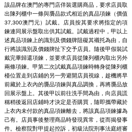
該品牌在澳門的專門店佯裝選購商品，要求店員取
出陳列櫃中一條與贗品款式相近的真品項鍊（價值
37,300澳門元）試戴。店員按其要求將指定的項
鍊連同展示盤取出供其試戴。試戴過程中，甲以上
述真品項鍊上的識別及價錢牌阻礙其襯托為由，自
行將該識別及價錢牌扯下交予店員。隨後甲假裝試
戴完畢歸還項鍊，並要求店員從陳列櫃內取出另外
兩條項鍊。甲第二次試戴真品項鍊時轉身從陳列櫃
檯位置走到店鋪的另一旁避開店員視線，趁機將早
前藏於上衣內的贗品項鍊與真品調換，再將贗品放
回展示盤上。其後甲以前往洗手間為由，向店員謊
稱稍後返回店鋪時才決定是否購買，隨即攜帶藏於
上衣內未付款的真品項鍊離去，將該真品項鍊據為
己有。店員事後整理商品時發現異常，從而揭發事
件。檢察院對甲提起控訴，初級法院刑事法庭經審