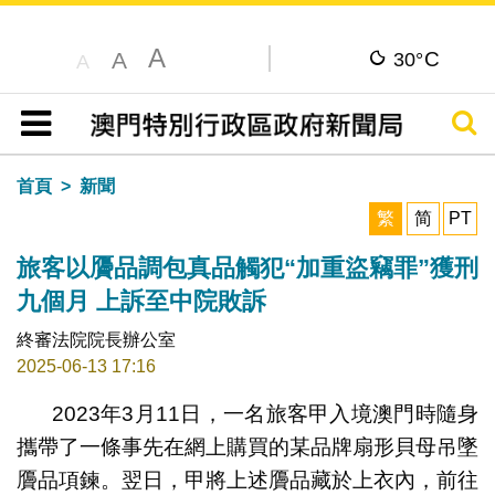
A
C
A
30°
A
搜尋
目錄
首頁
新聞
繁
简
PT
旅客以贗品調包真品觸犯“加重盜竊罪”獲刑
九個月 上訴至中院敗訴
終審法院院長辦公室
2025-06-13 17:16
2023年3月11日，一名旅客甲入境澳門時隨身
攜帶了一條事先在網上購買的某品牌扇形貝母吊墜
贗品項鍊。翌日，甲將上述贗品藏於上衣內，前往