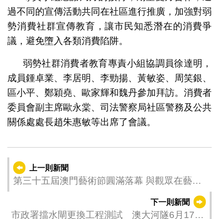
過不同的宣傳活動共同在社區進行推廣，加強對弱
勢消費社群宣傳教育，讓市民知悉潛在的消費爭
議，避免墮入各類消費陷阱。
弱勢社群消費者教育專責小組協調員徐達明，
成員鍾卓業、李居明、李勁揚、黃敏姿、周笑銀、
區小平、鄭穎堯、歐家輝和魏丹參加拜訪。消費者
委員會副主席歐永棠、司法警察局社區警務及公共
關係處處長趙朱惠敏等出席了會議。
上一則新聞
第三十五屆澳門藝術節圓滿落幕 與觀眾在藝術
滋養中共成長
下一則新聞
市政署擋水閘更換工程測試 澳大河隧6月17日