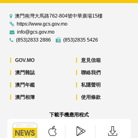
澳門南灣大馬路762-804號中華廣場15樓
https://www.gcs.gov.mo
info@gcs.gov.mo
(853)2833 2886
(853)2835 5426
GOV.MO
意見信箱
澳門雜誌
聯絡我們
澳門年鑑
私隱聲明
澳門相簿
使用條款
下載手機應用程式
澳門政府新聞 APP - App Store 下載
澳門政府新聞 APP - Googl
澳門政府新聞 